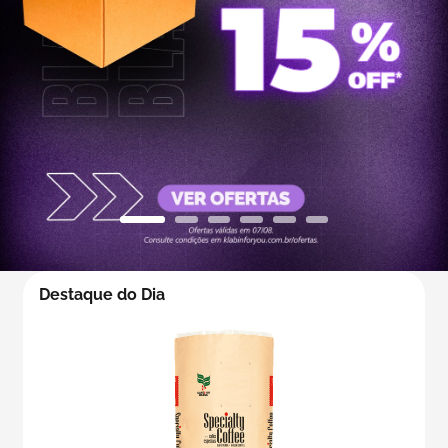
5
º
transporte
6
º
bebida
7
º
café
8
º
saco
9
º
papel semente
Destaque do Dia
10
º
bebidas