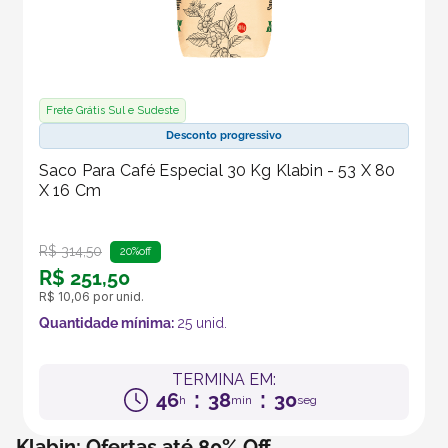
Frete Grátis Sul e Sudeste
Desconto progressivo
Saco Para Café Especial 30 Kg Klabin - 53 X 80
X 16 Cm
R$
314
,
50
20%
off
R$
251
,
50
R$
10
,
06
por unid.
Quantidade mínima:
25
unid.
TERMINA EM:
:
:
46
38
29
h
min
seg
Klabin: Ofertas até 80% Off