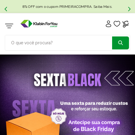
8% OFF com o cupom PRIMEIRACOMPRA. Saiba Mais.
O que você procura?
TERMOS MAIS BUSCADOS
1
º
caixa papelão
2
º
caixa
3
º
caixa sedex
4
º
caixas