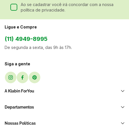
Ao se cadastrar você irá concordar com a nossa
política de privacidade.
Ligue e Compre
(11) 4949-8995
De segunda a sexta, das 9h às 17h.
Siga a gente
A Klabin ForYou
Sobre Nós
Departamentos
Black Friday
Transporte e Correio
Sellers
Nossas Políticas
Sacos e Sacolas
Blog