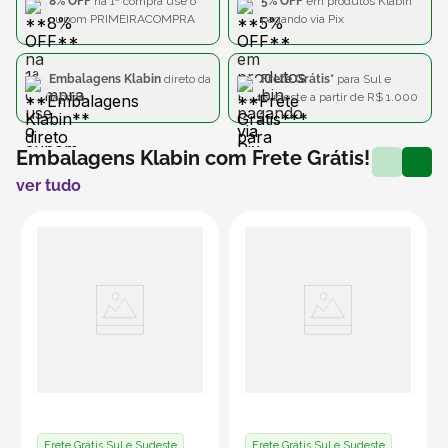
8% OFF
na 1ª compra use o
5% OFF
em produtos Klabin
cupom PRIMEIRACOMPRA
pagando via Pix
Embalagens Klabin
direto da
Frete Grátis*
para Sul e
fábrica
Sudeste a partir de R$ 1.000
Embalagens Klabin com Frete Grátis!
ver tudo
Frete Grátis Sul e Sudeste
Frete Grátis Sul e Sudeste