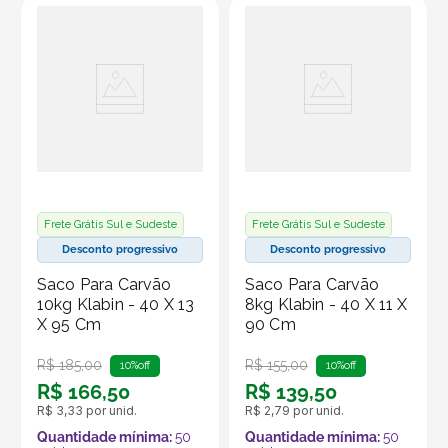
Frete Grátis Sul e Sudeste
Frete Grátis Sul e Sudeste
Desconto progressivo
Desconto progressivo
Saco Para Carvão
Saco Para Carvão
10kg Klabin - 40 X 13
8kg Klabin - 40 X 11 X
X 95 Cm
90 Cm
R$
185
,
00
R$
155
,
00
10%
off
10%
off
R$
166
,
50
R$
139
,
50
R$
3
,
33
por unid.
R$
2
,
79
por unid.
Quantidade mínima:
50
Quantidade mínima:
50