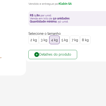
Klabin SA
R$
1
,
80
por unid.
Venda em kits de
50
unidades
Quantidade mínima:
50
unid.
Selecione o tamanho
2 kg
3 kg
4 kg
5 kg
7 kg
8 kg
Detalhes do produto