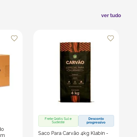
ver tudo
Frete Grátis Sul e
Desconto
Sudeste
progressivo
do
Saco Para Carvão 4kg Klabin -
Cm