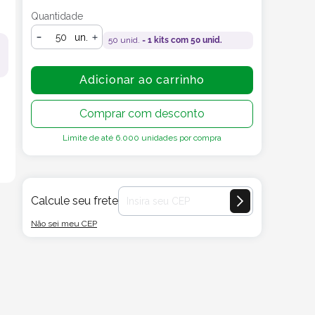
Quantidade
un.
50
unid. =
1
kits com
50
unid.
Adicionar ao carrinho
Comprar com desconto
Limite de até
6.000
unidades por compra
Calcule seu frete
Não sei meu CEP