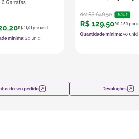
- 6 Garrafas
de:
R$
648
,
50
80%
off
R$
129
,
50
R$
2
,
59
por u
20
,
20
R$
11
,
01
por unid.
Quantidade mínima:
50
unid.
ade mínima:
20
unid.
atus do seu pedido
Devoluções