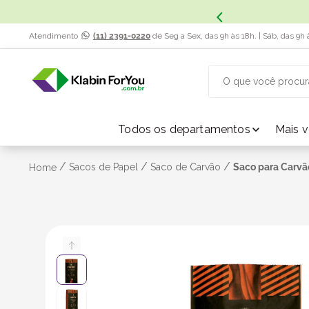
x. Saiba Mais.
Atendimento
(11) 2391-0220
de Seg a Sex, das 9h às 18h. | Sáb, das 9h 
O que você procur
TERMOS MAIS BUSCADOS
Todos os departamentos
Mais 
1
º
caixa papelão
/
/
/
Sacos de Papel
Saco de Carvão
Saco para Carvão
Home
2
º
caixa
3
º
caixa sedex
4
º
transporte