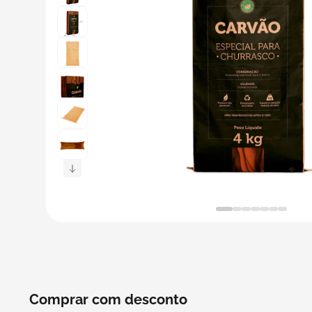
5
º
bebida
6
º
caixas
7
º
café
8
º
papel semente
9
º
bebidas
10
º
saco
Comprar com desconto