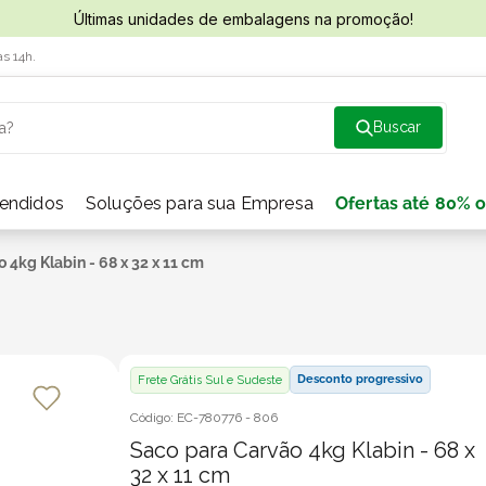
Últimas unidades de embalagens na promoção!
às 14h.
a?
vendidos
Soluções para sua Empresa
Ofertas até 80% o
 4kg Klabin - 68 x 32 x 11 cm
Desconto progressivo
Frete Grátis Sul e Sudeste
Código:
EC-780776
-
806
Saco para Carvão 4kg Klabin - 68 x
32 x 11 cm