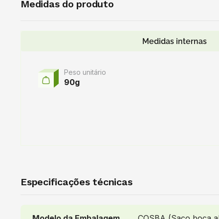
Medidas do produto
Medidas internas
Peso unitário
90g
Especificações técnicas
Modelo da Embalagem
COSBA (Saco boca ab