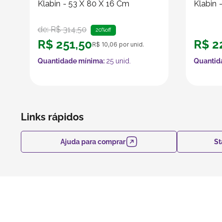
Klabin - 53 X 80 X 16 Cm
Klabin 
de:
R$
314
,
50
20%
off
R$
251
,
50
R$
2
R$
10
,
06
por unid.
Quantidade mínima:
25
unid.
Quantid
Links rápidos
Ajuda para comprar
St