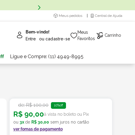
Meus pedidos
Central de Ajuda
Bem-vindo!
Meus
Carrinho
Entre
ou
cadastre-se
Favoritos
ff
Ligue e Compre: (11) 4949-8995
de:
R$
100
,
00
10%
off
R$
90
,
00
à vista no boleto ou Pix
ou
3
x
de
R$
30
,
00
sem juros no cartão
ver fomas de pagamento