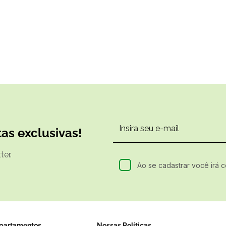
as exclusivas!
er.
Ao se cadastrar você irá 
partamentos
Nossas Políticas