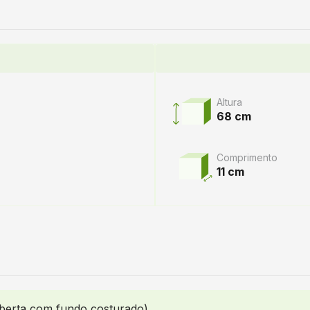
Altura
68 cm
Comprimento
11 cm
erta com fundo costurado)