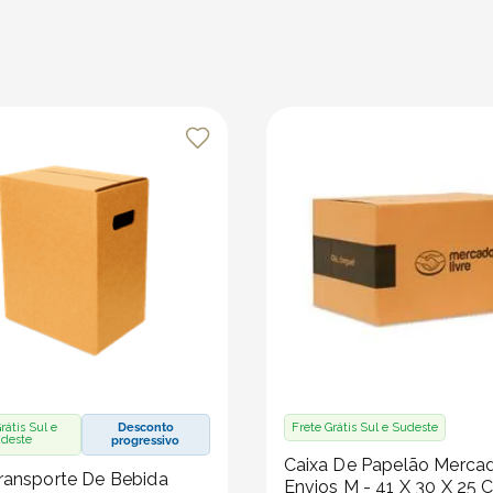
rátis Sul e
Desconto
Frete Grátis Sul e Sudeste
deste
progressivo
Caixa De Papelão Merca
ransporte De Bebida
Envios M - 41 X 30 X 25 