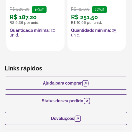
R$
220
,
20
R$
314
,
50
15%
off
20%
off
R$
187
,
20
R$
251
,
50
R$
9
,
36
por unid.
R$
10
,
06
por unid.
Quantidade mínima:
20
Quantidade mínima:
25
unid.
unid.
Links rápidos
Ajuda para comprar
Status do seu pedido
Devoluções