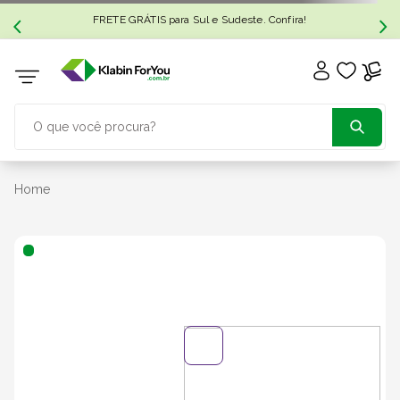
FRETE GRÁTIS para Sul e Sudeste. Confira!
O que você procura?
TERMOS MAIS BUSCADOS
Home
1
º
caixa papelão
2
º
caixa
3
º
caixa sedex
4
º
bebida