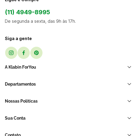
(11) 4949-8995
De segunda a sexta, das 9h às 17h.
Siga a gente
A Klabin ForYou
Sobre Nós
Departamentos
Black Friday
Transporte e Correio
Sellers
Nossas Políticas
Sacos e Sacolas
Blog
Política de Privacidade LGPD
Restaurante E Delivery
Sua Conta
Política de Devolução e Reembolso
Acessórios Para Embalagens
Minha Conta
Política de Cancelamento
Hortifrúti
Contato