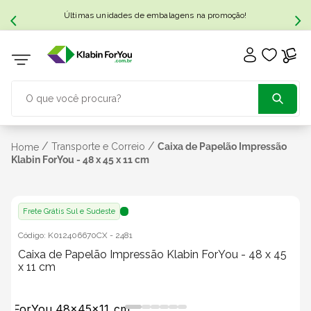
Últimas unidades de embalagens na promoção!
O que você procura?
TERMOS MAIS BUSCADOS
/
/
Transporte e Correio
Caixa de Papelão Impressão
Home
Klabin ForYou - 48 x 45 x 11 cm
1
º
caixa papelão
Frete Grátis Sul e Sudeste
2
º
caixa
Código:
K012406670CX
-
2481
Caixa de Papelão Impressão Klabin ForYou - 48 x 45
3
º
caixa sedex
x 11 cm
4
º
caixas