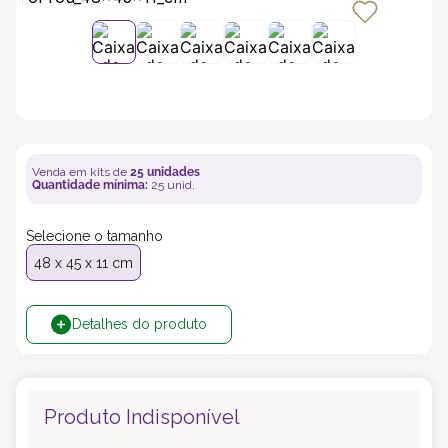
5
º
transporte
6
º
bebida
7
º
café
Venda em kits de
25
unidades
Quantidade mínima:
25
unid.
8
º
saco
Selecione o tamanho
9
º
papel semente
48 x 45 x 11 cm
10
º
bebidas
Detalhes do produto
Produto Indisponível