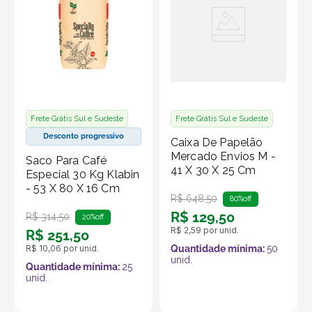
Frete Grátis Sul e Sudeste
Frete Grátis Sul e Sudeste
Desconto progressivo
Caixa De Papelão
Mercado Envios M -
Saco Para Café
41 X 30 X 25 Cm
Especial 30 Kg Klabin
- 53 X 80 X 16 Cm
R$
648
,
50
80%
off
R$
129
,
50
R$
314
,
50
20%
off
R$
2
,
59
por unid.
R$
251
,
50
R$
10
,
06
por unid.
Quantidade mínima:
50
unid.
Quantidade mínima:
25
unid.