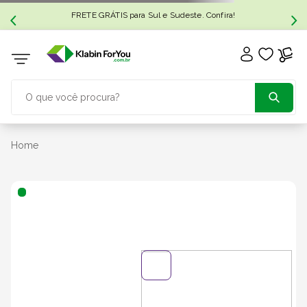
FRETE GRÁTIS para Sul e Sudeste. Confira!
O que você procura?
TERMOS MAIS BUSCADOS
Home
1
º
caixa papelão
2
º
caixa
3
º
caixa sedex
4
º
transporte