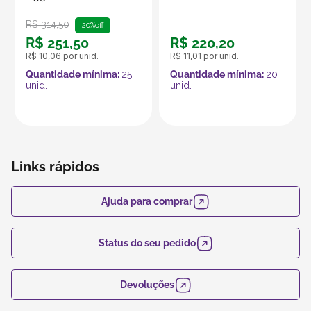
R$
314
,
50
20%
off
R$
251
,
50
R$
220
,
20
R$
10
,
06
por unid.
R$
11
,
01
por unid.
Quantidade mínima:
25
Quantidade mínima:
20
unid.
unid.
Links rápidos
Ajuda para comprar
Status do seu pedido
Devoluções