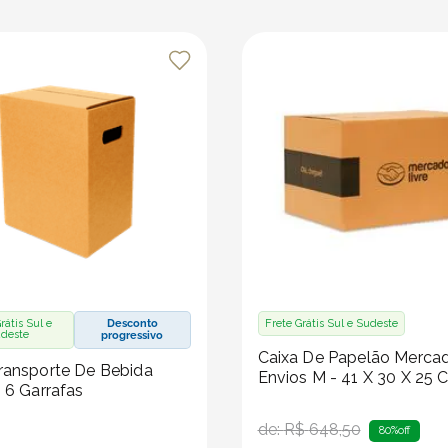
rátis Sul e
Desconto
Frete Grátis Sul e Sudeste
deste
progressivo
Caixa De Papelão Merca
ransporte De Bebida
Envios M - 41 X 30 X 25 
- 6 Garrafas
de:
R$
648
,
50
80%
off