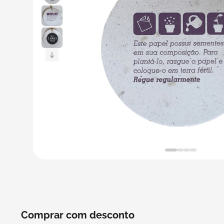
5
º
bebida
6
º
caixas
7
º
café
8
º
papel semente
9
º
bebidas
10
º
saco
Comprar com desconto