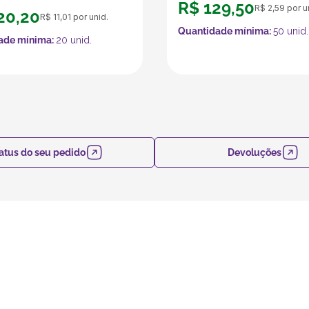
R$
129
,
50
R$
2
,
59
por u
20
,
20
R$
11
,
01
por unid.
Quantidade mínima:
50
unid.
ade mínima:
20
unid.
atus do seu pedido
Devoluções