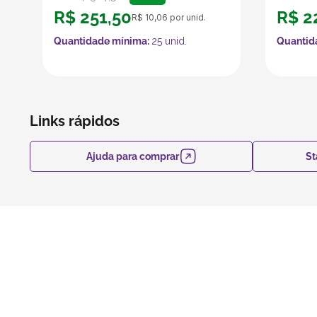
R$
251
,
50
R$
2
R$
10
,
06
por unid.
Quantidade mínima:
25
unid.
Quantid
Links rápidos
Ajuda para comprar
St