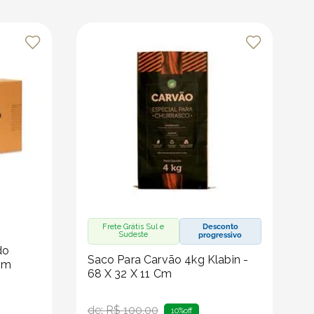
Frete Grátis Sul e
Desconto
Sudeste
progressivo
do
Saco Para Carvão 4kg Klabin -
Cm
68 X 32 X 11 Cm
de:
R$
100
,
00
10%
off