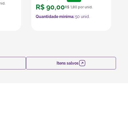
nid.
R$
90
,
00
R$
1
,
80
por unid.
Quantidade mínima:
50
unid.
Itens salvos