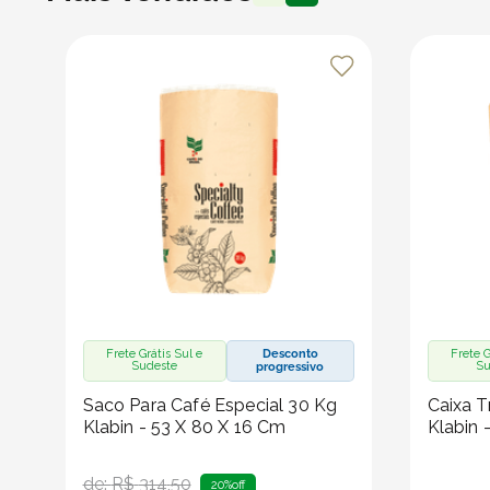
Frete Grátis Sul e
Desconto
Frete G
Sudeste
Su
progressivo
Saco Para Café Especial 30 Kg
Caixa T
Klabin - 53 X 80 X 16 Cm
Klabin 
de:
R$
314
,
50
20%
off