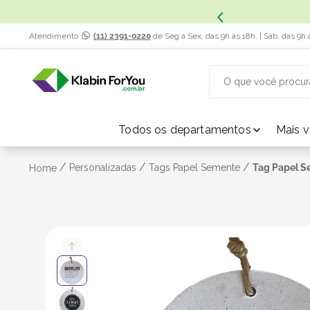
x. Saiba Mais.
Atendimento
(11) 2391-0220
de Seg a Sex, das 9h às 18h. | Sáb, das 9h 
O que você procur
TERMOS MAIS BUSCADOS
Todos os departamentos
Mais 
1
º
caixa papelão
/
/
/
Personalizadas
Tags Papel Semente
Tag Papel S
Home
2
º
caixa
3
º
caixa sedex
4
º
transporte