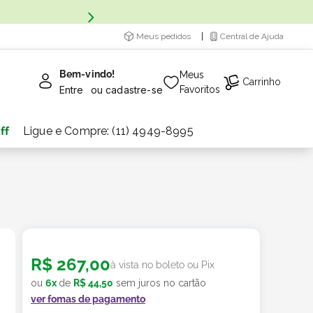
Meus pedidos
Central de Ajuda
Bem-vindo!
Meus
Carrinho
Entre
ou
cadastre-se
Favoritos
ff
Ligue e Compre: (11) 4949-8995
R$
267
,
00
à vista no boleto ou Pix
ou
6
x
de
R$
44
,
50
sem juros no cartão
ver fomas de pagamento