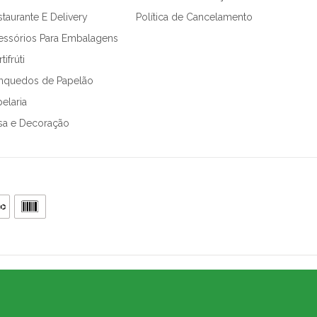
taurante E Delivery
Política de Cancelamento
essórios Para Embalagens
tifrúti
inquedos de Papelão
elaria
sa e Decoração
.905.802/0001-64
, CEP 05426-100