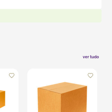
e facilitar o empilhamento. Para reforçar a segurança
. Evite o transporte de líquidos e opte sempre por
s recursos da plataforma, que é especializada em
ver tudo