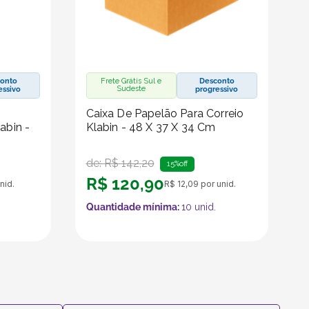
onto
Frete Grátis Sul e
Desconto
Sudeste
essivo
progressivo
Caixa De Papelão Para Correio
abin -
Klabin - 48 X 37 X 34 Cm
de:
R$
142
,
20
15%
off
R$
120
,
90
nid.
R$
12
,
09
por unid.
Quantidade mínima:
10
unid.