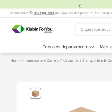
x. Saiba Mais.
Atendimento
(11) 2391-0220
de Seg a Sex, das 9h às 18h. | Sáb, das 9h 
O que você procur
TERMOS MAIS BUSCADOS
Todos os departamentos
Mais 
1
º
caixa papelão
/
/
Transporte e Correio
Caixas para Transporte e E-
Home
2
º
caixa
3
º
caixa sedex
4
º
bebida