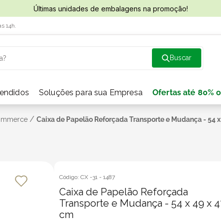
Últimas unidades de embalagens na promoção!
às 14h.
a?
vendidos
Soluções para sua Empresa
Ofertas até 80% o
/
Commerce
Caixa de Papelão Reforçada Transporte e Mudança - 54 x
Código:
CX -31
-
1487
Caixa de Papelão Reforçada
Transporte e Mudança - 54 x 49 x 4
cm