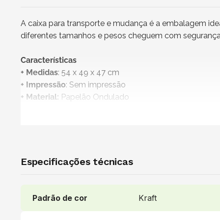
A caixa para transporte e mudança é a embalagem ideal
diferentes tamanhos e pesos cheguem com segurança 
Características
+ Medidas
: 54 x 49 x 47 cm
+ Impressão
: Sem impressão
+ Material:
Papelão Ondulado
+ Cor do papel
: Kraft
+
Produto não personalizável
+
Embalagem 100% reciclável
+ Vendido e entregue por
: NZB Embalagens
Especificações técnicas
Uso indicado
Indicada para o envio e transporte de roupas, calçados
utilizada por lojas de e-commerce, transportadoras,
Padrão de cor
Kraft
robustas e espaçosas para proteger seus produtos.