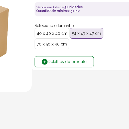
Venda em kits de
5
unidades
Quantidade mínima:
5
unid.
Selecione o tamanho
40 x 40 x 40 cm
54 x 49 x 47 cm
70 x 50 x 40 cm
Detalhes do produto