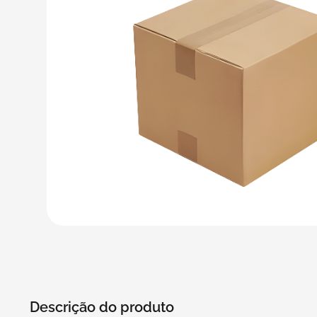
5
º
transporte
6
º
caixas
7
º
café
8
º
saco
9
º
bebidas
10
º
papel semente
Descrição do produto