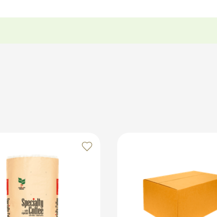
iais de proteção para distribuir o peso de forma equilibrada 
a caixa e proteja os produtos com bobinas kraft ou papel seda
os no marketplace Klabin ForYou, aproveitando o alcance e o