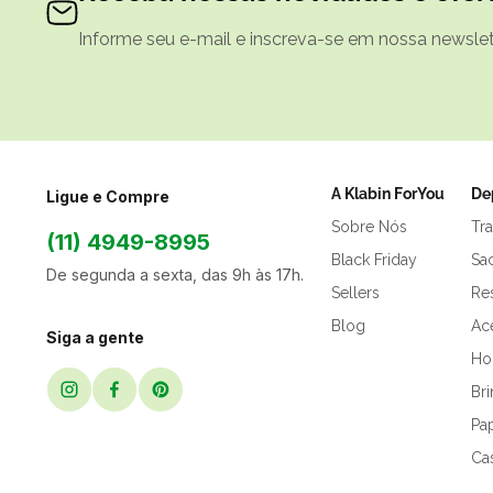
Informe seu e-mail e inscreva-se em nossa newslett
A Klabin ForYou
De
Ligue e Compre
Sobre Nós
Tr
(11) 4949-8995
Black Friday
Sa
De segunda a sexta, das 9h às 17h.
Sellers
Res
Blog
Ac
Siga a gente
Hor
Br
Pap
Ca