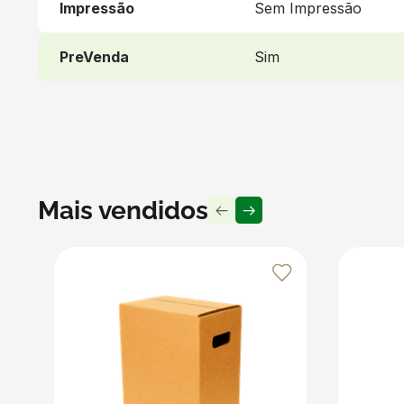
Impressão
Sem Impressão
Recomendações
Preencha todo o interior da caixa com os itens ou mater
PreVenda
Sim
no envio, utilize fitas adesivas resistentes no fundo d
acessórios que garantam maior estabilidade à carga.
Produto vendido por Seller :)
Um Seller Klabin é um parceiro que vende seus produt
embalagens e produtos em papel.
Mais vendidos