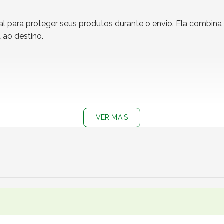
 para proteger seus produtos durante o envio. Ela combina pr
ao destino.
VER MAIS
, peças automotivas, brinquedos, itens de decoração, utensíl
 marketplaces, empresas de mudança, fabricantes e pequen