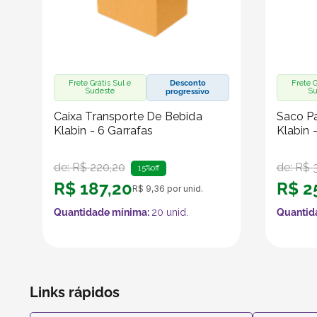
Frete Grátis Sul e
Desconto
Frete G
Sudeste
Su
progressivo
Caixa Transporte De Bebida
Saco Pa
Klabin - 6 Garrafas
Klabin 
de:
R$
220
,
20
de:
R$
15%
off
R$
187
,
20
R$
2
R$
9
,
36
por unid.
Quantidade mínima:
20
unid.
Quantid
Links rápidos