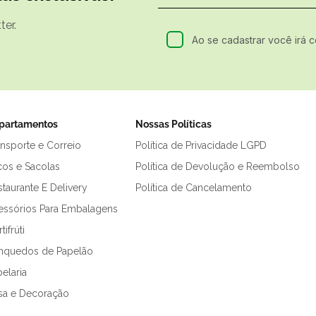
er.
Ao se cadastrar você irá 
partamentos
Nossas Políticas
ansporte e Correio
Política de Privacidade LGPD
cos e Sacolas
Política de Devolução e Reembolso
taurante E Delivery
Política de Cancelamento
essórios Para Embalagens
tifrúti
inquedos de Papelão
elaria
sa e Decoração