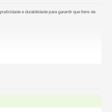
aticidade e durabilidade para garantir que itens de
ios domésticos e até objetos mais frágeis. Pode ser
os empreendedores que precisam de embalagens