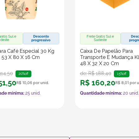
rátis Sul e
Desconto
Frete Grátis Sul e
Desc
deste
Sudeste
progressivo
progr
ra Café Especial 30 Kg
Caixa De Papelão Para
- 53 X 80 X 16 Cm
Transporte E Mudança Kl
48 X 32 X 20 Cm
314
,
50
de:
R$
188
,
40
20%
off
15%
off
51
,
50
R$
160
,
20
R$
10
,
06
por unid.
R$
8
,
01
por u
ade mínima:
25
unid.
Quantidade mínima:
20
unid.