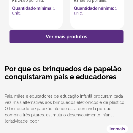
R$
24
,
90
por unid.
R$
159
,
90
por unid.
Quantidade mínima:
1
Quantidade mínima:
1
unid.
unid.
Por que os brinquedos de papelão
conquistaram pais e educadores
Pais, mães e educadores de educação infantil procuram cada
vez mais alternativas aos brinquedos eletrônicos e de plástico.
O brinquedo de papelão atende essa demanda porque
combina três pilares: estimula o desenvolvimento infantil
(criatividade, coor...
ler mais