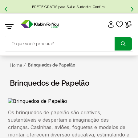
FRETE GRÁTIS para Sul e Sudeste. Confira!
O que você procura?
TERMOS MAIS BUSCADOS
/
Brinquedos de Papelão
Home
1
º
caixa papelão
Brinquedos de Papelão
2
º
caixa
Os brinquedos de papelão são criativos,
3
º
caixa sedex
sustentáveis e despertam a imaginação das
crianças. Casinhas, aviões, foguetes e modelos de
4
º
caixas
montar oferecem diversão educativa, estimulando a