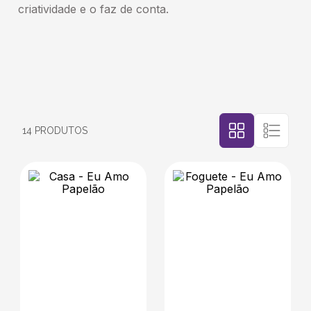
criatividade e o faz de conta.
5
º
transporte
6
º
bebida
7
º
café
14
PRODUTOS
8
º
bebidas
9
º
saco
10
º
papel semente