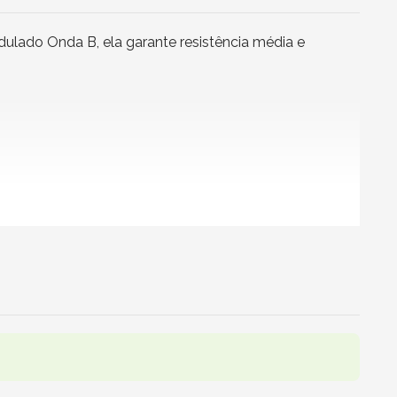
dulado Onda B, ela garante resistência média e
tas, documentos, acessórios de moda ou brindes