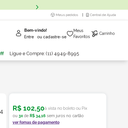
Meus pedidos
Central de Ajuda
Bem-vindo!
Meus
Carrinho
Entre
ou
cadastre-se
Favoritos
ff
Ligue e Compre: (11) 4949-8995
R$
102
,
50
à vista no boleto ou Pix
 4
ou
3
x
de
R$
34
,
16
sem juros no cartão
ver fomas de pagamento