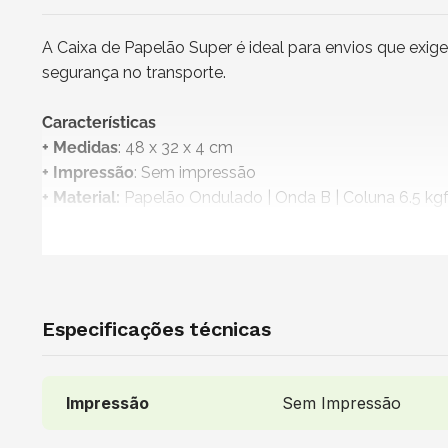
A Caixa de Papelão Super é ideal para envios que exig
segurança no transporte.
Características
+ Medidas
: 48 x 32 x 4 cm
+ Impressão
: Sem impressão
+ Material:
Papelão Ondulado | Onda B | Coluna 6.5 k
+ Cor do papel
: Kraft
+
Produto não personalizável
+
Embalagem 100% reciclável
+ Vendido e entregue por
: Maet
Especificações técnicas
Uso indicado
Indicada para o envio de livros, cadernos, papéis timb
personalizados. Também pode ser utilizada para entregas
Impressão
Sem Impressão
Recomendações