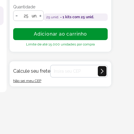
Quantidade
un.
25
unid. =
1
kits com
25
unid.
Adicionar ao carrinho
Limite de até
15.000
unidades por compra
Calcule seu frete
Não sei meu CEP