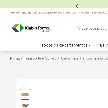
x. Saiba Mais.
Atendimento
(11) 2391-0220
de Seg a Sex, das 9h às 18h. | Sáb, das 9h 
O que você procur
TERMOS MAIS BUSCADOS
Todos os departamentos
Mais 
1
º
caixa papelão
/
/
Transporte e Correio
Caixas para Transporte e E-
Home
2
º
caixa
3
º
caixa sedex
4
º
transporte