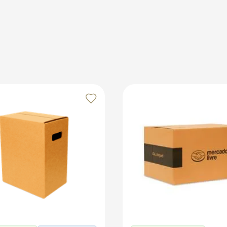
ções durante o envio. Para maior proteção, utilize folhas kr
ncia. Evite o transporte de itens muito pesados ou com líqui
os no marketplace Klabin ForYou, aproveitando o alcance e o