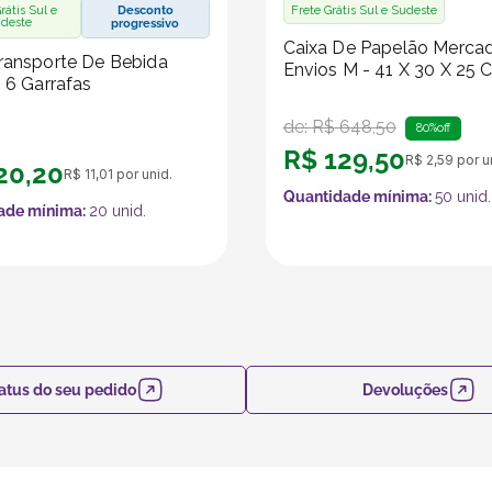
rátis Sul e
Desconto
Frete Grátis Sul e Sudeste
deste
progressivo
Caixa De Papelão Merca
ransporte De Bebida
Envios M - 41 X 30 X 25 
- 6 Garrafas
de:
R$
648
,
50
80%
off
R$
129
,
50
R$
2
,
59
por u
20
,
20
R$
11
,
01
por unid.
Quantidade mínima:
50
unid.
ade mínima:
20
unid.
atus do seu pedido
Devoluções