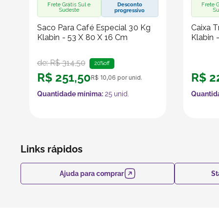
Frete Grátis Sul e
Desconto
Frete G
Sudeste
Su
progressivo
Saco Para Café Especial 30 Kg
Caixa T
Klabin - 53 X 80 X 16 Cm
Klabin 
de:
R$
314
,
50
20%
off
R$
251
,
50
R$
2
R$
10
,
06
por unid.
Quantidade mínima:
25
unid.
Quantid
Links rápidos
Ajuda para comprar
St