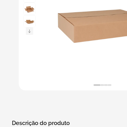
5
º
bebida
6
º
caixas
7
º
café
8
º
papel semente
9
º
bebidas
10
º
saco
Descrição do produto