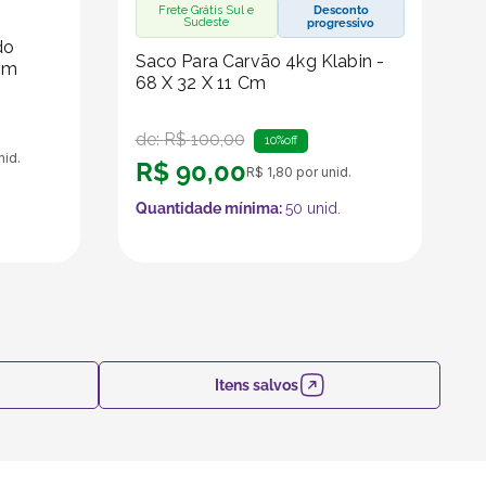
Frete Grátis Sul e
Desconto
Sudeste
progressivo
do
Saco Para Carvão 4kg Klabin -
Cm
68 X 32 X 11 Cm
de:
R$
100
,
00
10%
off
nid.
R$
90
,
00
R$
1
,
80
por unid.
Quantidade mínima:
50
unid.
Itens salvos