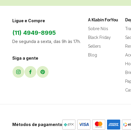
A Klabin ForYou
De
Ligue e Compre
Sobre Nós
Tr
(11) 4949-8995
Black Friday
Sa
De segunda a sexta, das 9h às 17h.
Sellers
Res
Blog
Ac
Siga a gente
Hor
Br
Pap
Ca
Métodos de pagamento