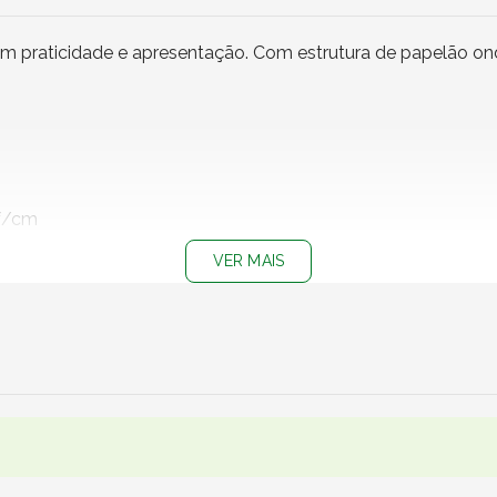
em praticidade e apresentação. Com estrutura de papelão on
gf/cm
VER MAIS
rados, catálogos, kits de papelaria, quadros pequenos, revis
 corporativas ou kits institucionais.