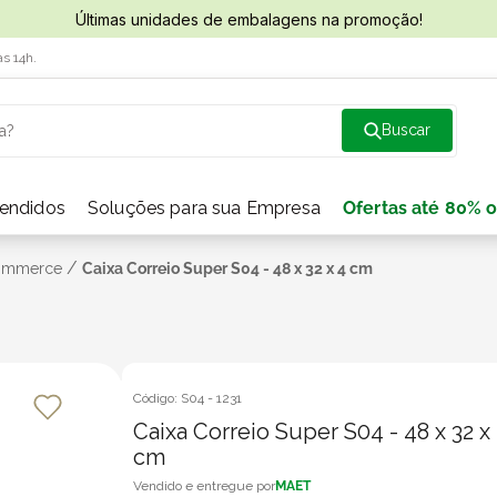
Últimas unidades de embalagens na promoção!
às 14h.
a?
vendidos
Soluções para sua Empresa
Ofertas até 80% o
/
Commerce
Caixa Correio Super S04 - 48 x 32 x 4 cm
Código:
S04
-
1231
Caixa Correio Super S04 - 48 x 32 x
cm
MAET