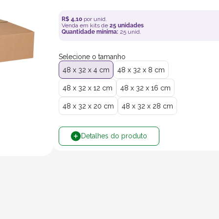
R$
4
,
10
por unid.
Venda em kits de
25
unidades
Quantidade mínima:
25
unid.
Selecione o tamanho
48 x 32 x 4 cm
48 x 32 x 8 cm
48 x 32 x 12 cm
48 x 32 x 16 cm
48 x 32 x 20 cm
48 x 32 x 28 cm
Detalhes do produto