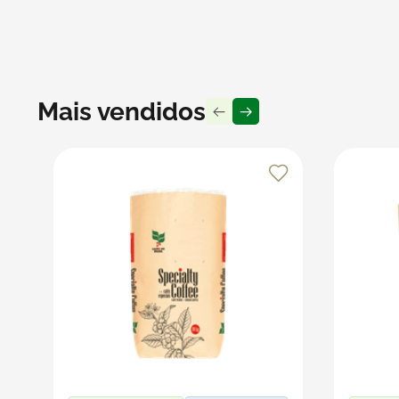
Preencha bem o interior da caixa para evitar movimenta
ser feito com fita adesiva ou fitas crepe com boa aderê
Produto vendido por Seller :)
Mais vendidos
Um Seller Klabin é um parceiro que vende seus produt
embalagens e produtos em papel.