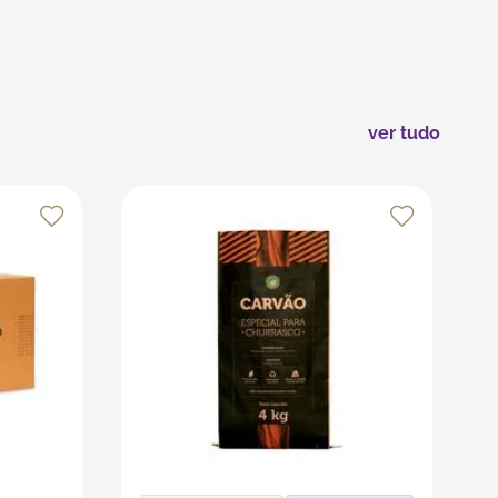
aft, papel seda ou plástico bolha. O fechamento pode
dos.
ver tudo
s recursos da plataforma, que é especializada em