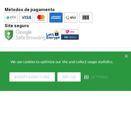
Central de Ajuda
Casa e Decoração
Métodos de pagamento
Atendimento WhatsApp: (11) 2391-0220
E-mail: falecomklabinforyou@klabin.com.br
Site seguro
Copyright 2024 — © Klabin ForYou Solucoes em Papel S.A. CNPJ/MF nº
We use cookies to optimize our site and collect usage statistics.
05.905.802/0001-64 Avenida Brigadeiro Faria Lima, nº 949 - Pinheiros, São
Paulo - SP, 14º andar, CEP 05426-100
ACCEPT EVERYTHING
REFUSE
SETTINGS