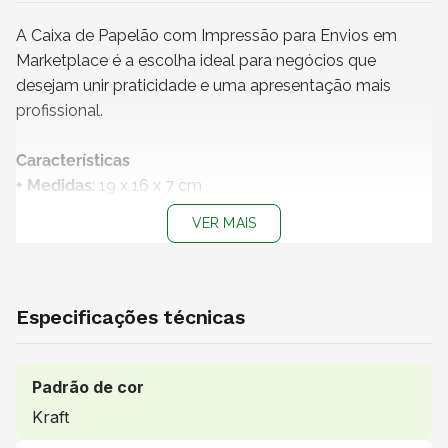
A Caixa de Papelão com Impressão para Envios em
Marketplace é a escolha ideal para negócios que
desejam unir praticidade e uma apresentação mais
profissional.
Características
+ Medidas
: 19 x 16 x 7 cm
+ Impressão
: Impressão “Olá, cheguei!”
VER MAIS
+ Material:
Papelão Ondulado
+ Cor do papel
: Kraft
+
Produto não personalizável
+
Embalagem 100% reciclável
Especificações técnicas
+ Vendido e entregue por
: NZB Embalagens
Uso indicado
Padrão de cor
Indicada para envio de itens pequenos como roupas,
Kraft
eletrônicos, cosméticos, acessórios e itens de