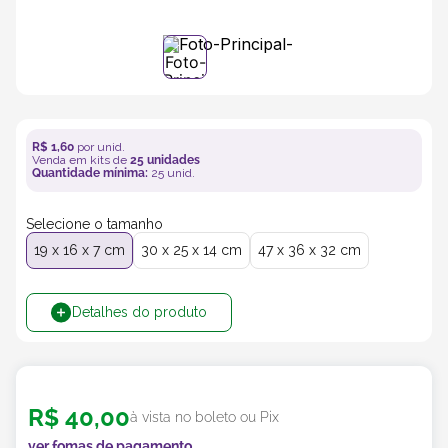
5
º
transporte
6
º
caixas
R$
1
,
60
por unid.
7
º
café
Venda em kits de
25
unidades
Quantidade mínima:
25
unid.
8
º
saco
Selecione o tamanho
19 x 16 x 7 cm
30 x 25 x 14 cm
47 x 36 x 32 cm
9
º
bebidas
Detalhes do produto
10
º
papel semente
R$
40
,
00
à vista no boleto ou Pix
ver fomas de pagamento