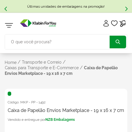
Últimas unidades de embalagens na promoção!
O que você procura?
TERMOS MAIS BUSCADOS
/
/
Transporte e Correio
Home
/
Caixas para Transporte e E-Commerce
Caixa de Papelão
Envios Marketplace - 19 x 16 x 7 cm
1
º
caixa papelão
2
º
caixa
Código:
MKP - PP
-
1492
3
º
Caixa de Papelão Envios Marketplace - 19 x 16 x 7 cm
caixa sedex
NZB Embalagens
4
º
bebida