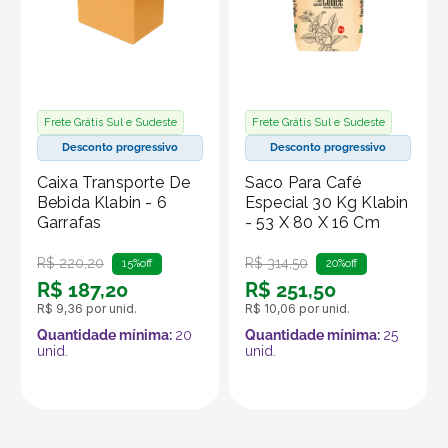
alcance e os recursos da plataforma, que é
especializada em embalagens e produtos em papel.
Frete Grátis Sul e Sudeste
Frete Grátis Sul e Sudeste
Desconto progressivo
Desconto progressivo
Caixa Transporte De
Saco Para Café
Bebida Klabin - 6
Especial 30 Kg Klabin
Garrafas
- 53 X 80 X 16 Cm
R$
220
,
20
R$
314
,
50
15%
off
20%
off
R$
187
,
20
R$
251
,
50
R$
9
,
36
por unid.
R$
10
,
06
por unid.
Quantidade mínima:
20
Quantidade mínima:
25
unid.
unid.