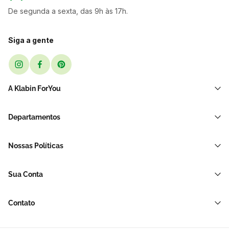
De segunda a sexta, das 9h às 17h.
Siga a gente
A Klabin ForYou
Sobre Nós
Departamentos
Black Friday
Transporte e Correio
Sellers
Nossas Políticas
Sacos e Sacolas
Blog
Política de Privacidade LGPD
Restaurante E Delivery
Sua Conta
Política de Devolução e Reembolso
Acessórios Para Embalagens
Minha Conta
Política de Cancelamento
Hortifrúti
Contato
Meus Pedidos
Brinquedos de Papelão
Soluções para sua empresa
Meus Favoritos
Papelaria