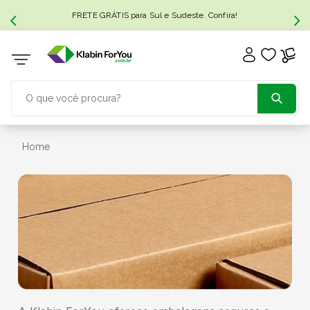
FRETE GRÁTIS para Sul e Sudeste. Confira!
O que você procura?
TERMOS MAIS BUSCADOS
Home
1
º
caixa papelão
2
º
caixa
3
º
caixa sedex
4
º
caixas