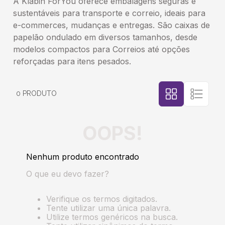
A Klabin ForYou oferece embalagens seguras e
sustentáveis para transporte e correio, ideais para
5
º
transporte
e-commerces, mudanças e entregas. São caixas de
papelão ondulado em diversos tamanhos, desde
6
º
bebida
modelos compactos para Correios até opções
reforçadas para itens pesados.
7
º
café
0
PRODUTO
8
º
saco
OOPS!
9
º
papel semente
Nenhum produto encontrado
10
º
bebidas
O que eu devo fazer?
Verifique os termos digitados.
Tente utilizar uma única palavra.
Utilize termos genéricos na busca.