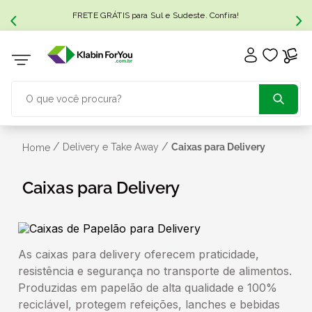
FRETE GRÁTIS para Sul e Sudeste. Confira!
O que você procura?
TERMOS MAIS BUSCADOS
/
/
Delivery e Take Away
Caixas para Delivery
Home
1
º
caixa papelão
Caixas para Delivery
2
º
caixa
As caixas para delivery oferecem praticidade,
3
º
caixa sedex
resistência e segurança no transporte de alimentos.
Produzidas em papelão de alta qualidade e 100%
4
º
transporte
reciclável, protegem refeições, lanches e bebidas