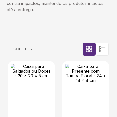
contra impactos, mantendo os produtos intactos
até a entrega.
5
º
caixas
6
º
bebida
7
º
café
8
PRODUTOS
8
º
saco
9
º
bebidas
10
º
papel semente