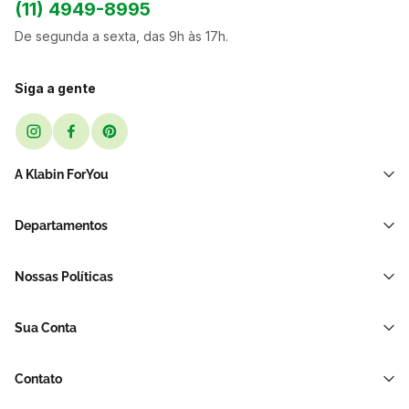
(11) 4949-8995
De segunda a sexta, das 9h às 17h.
Siga a gente
A Klabin ForYou
Sobre Nós
Departamentos
Black Friday
Transporte e Correio
Sellers
Nossas Políticas
Sacos e Sacolas
Blog
Política de Privacidade LGPD
Restaurante E Delivery
Sua Conta
Política de Devolução e Reembolso
Acessórios Para Embalagens
Minha Conta
Política de Cancelamento
Hortifrúti
Contato
Meus Pedidos
Brinquedos de Papelão
Soluções para sua empresa