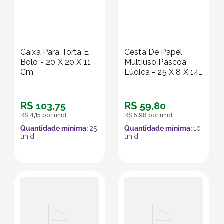
Caixa Para Torta E
Cesta De Papel
Bolo - 20 X 20 X 11
Multiuso Páscoa
Cm
Lúdica - 25 X 8 X 14
Cm
R$
103
,
75
R$
59
,
80
R$
4
,
15
por unid.
R$
5
,
98
por unid.
Quantidade mínima:
25
Quantidade mínima:
10
unid.
unid.