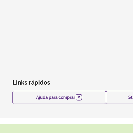
5
º
bebida
6
º
caixas
7
º
café
8
º
papel semente
9
º
bebidas
Links rápidos
10
º
saco
Ajuda para comprar
St