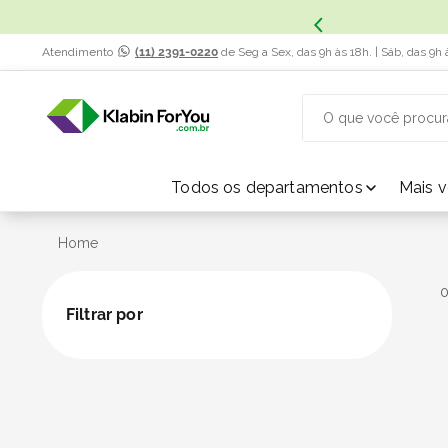
Atendimento
(11) 2391-0220
de Seg a Sex, das 9h às 18h. | Sáb, das 9h 
O que você procur
TERMOS MAIS BUSCADOS
Todos os departamentos
Mais 
1
º
caixa papelão
Home
2
º
caixa
Filtrar por
3
º
caixa sedex
4
º
transporte