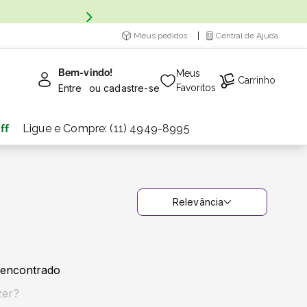
Meus pedidos
Central de Ajuda
Bem-vindo!
Meus
Carrinho
Entre
ou
cadastre-se
Favoritos
ff
Ligue e Compre: (11) 4949-8995
Relevância
encontrado
zer?