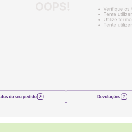
OOPS!
Verifique os 
Tente utiliz
Utilize term
Tente utiliz
atus do seu pedido
Devoluções