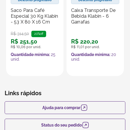
Desconto progressivo
Desconto progressivo
Saco Para Café
Caixa Transporte De
Especial 30 Kg Klabin
Bebida Klabin - 6
- 53 X 80 X 16 Cm
Garrafas
R$
314
,
50
20%
off
R$
251
,
50
R$
220
,
20
R$
10
,
06
por unid.
R$
11
,
01
por unid.
Quantidade mínima:
25
Quantidade mínima:
20
unid.
unid.
Links rápidos
Ajuda para comprar
Status do seu pedido