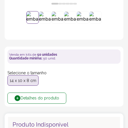
5
º
bebida
6
º
caixas
7
º
café
Venda em kits de
50
unidades
8
º
Quantidade mínima:
50
unid.
papel semente
Selecione o tamanho
9
º
bebidas
14 x 10 x 8 cm
10
º
saco
Detalhes do produto
Produto Indisponível