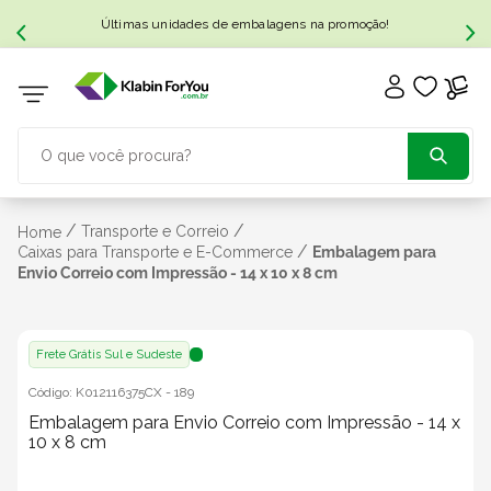
Últimas unidades de embalagens na promoção!
O que você procura?
TERMOS MAIS BUSCADOS
/
/
Transporte e Correio
Home
/
Caixas para Transporte e E-Commerce
Embalagem para
Envio Correio com Impressão - 14 x 10 x 8 cm
1
º
caixa papelão
2
º
caixa
Frete Grátis Sul e Sudeste
Código:
K012116375CX
-
189
3
º
caixa sedex
Embalagem para Envio Correio com Impressão - 14 x
10 x 8 cm
4
º
transporte