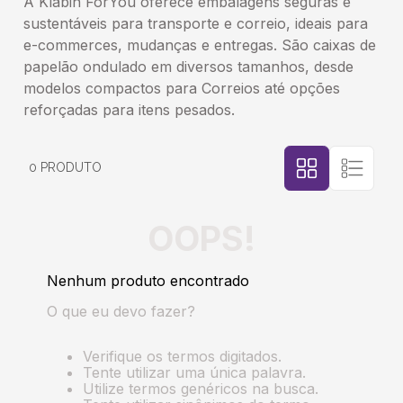
A Klabin ForYou oferece embalagens seguras e
sustentáveis para transporte e correio, ideais para
5
º
transporte
e-commerces, mudanças e entregas. São caixas de
papelão ondulado em diversos tamanhos, desde
6
º
bebida
modelos compactos para Correios até opções
reforçadas para itens pesados.
7
º
café
0
PRODUTO
8
º
bebidas
OOPS!
9
º
saco
Nenhum produto encontrado
10
º
papel semente
O que eu devo fazer?
Verifique os termos digitados.
Tente utilizar uma única palavra.
Utilize termos genéricos na busca.