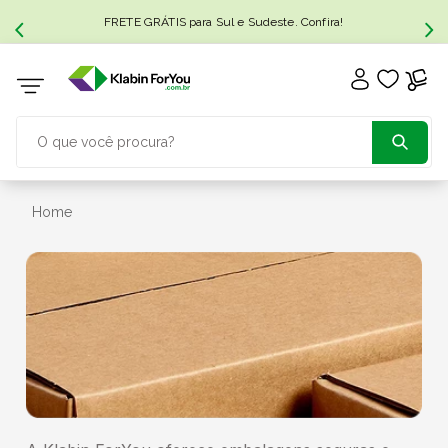
FRETE GRÁTIS para Sul e Sudeste. Confira!
O que você procura?
TERMOS MAIS BUSCADOS
Home
1
º
caixa papelão
2
º
caixa
3
º
caixa sedex
4
º
caixas