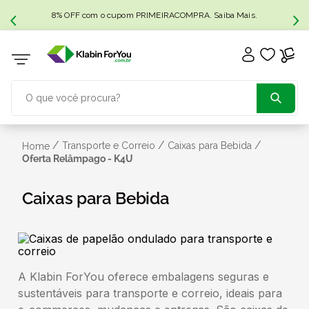
8% OFF com o cupom PRIMEIRACOMPRA. Saiba Mais.
O que você procura?
TERMOS MAIS BUSCADOS
/
/
/
Transporte e Correio
Caixas para Bebida
Home
Oferta Relâmpago - K4U
1
º
caixa papelão
Caixas para Bebida
2
º
caixa
3
º
caixa sedex
A Klabin ForYou oferece embalagens seguras e
sustentáveis para transporte e correio, ideais para
4
º
transporte