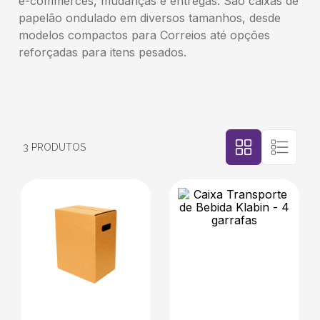
e-commerces, mudanças e entregas. São caixas de
papelão ondulado em diversos tamanhos, desde
5
º
bebida
modelos compactos para Correios até opções
reforçadas para itens pesados.
6
º
caixas
7
º
café
8
º
3
PRODUTOS
papel semente
9
º
bebidas
10
º
saco