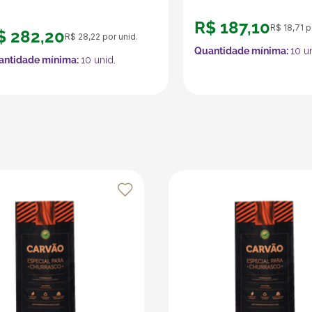
R$
187
,
10
R$
18
,
71
po
$
282
,
20
R$
28
,
22
por unid.
Quantidade mínima:
10
un
antidade mínima:
10
unid.