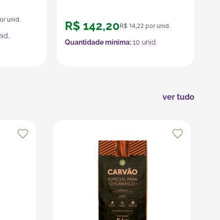
r unid.
R$
142
,
20
R$
14
,
22
por unid.
id.
Quantidade mínima:
10
unid.
ver tudo