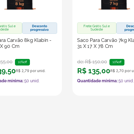
rátis Sul e
Desconto
Frete Grátis Sul e
Desc
deste
Sudeste
progressivo
progr
ra Carvão 8kg Klabin -
Saco Para Carvão 7kg Kla
 X 90 Cm
31 X 17 X 78 Cm
155
,
00
de:
R$
150
,
00
10%
off
10%
off
39
,
50
R$
135
,
00
R$
2
,
79
por unid.
R$
2
,
70
por u
ade mínima:
50
unid.
Quantidade mínima:
50
unid.