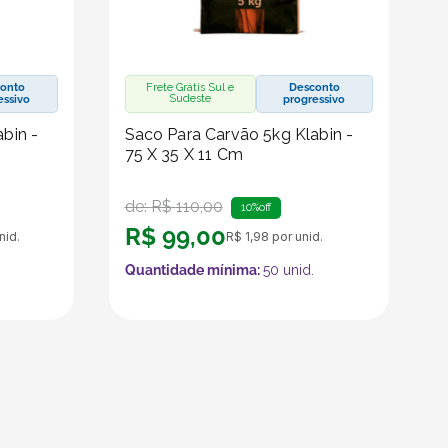
onto
Frete Grátis Sul e
Desconto
Sudeste
essivo
progressivo
bin -
Saco Para Carvão 5kg Klabin -
75 X 35 X 11 Cm
de:
R$
110
,
00
10%
off
R$
99
,
00
nid.
R$
1
,
98
por unid.
Quantidade mínima:
50
unid.