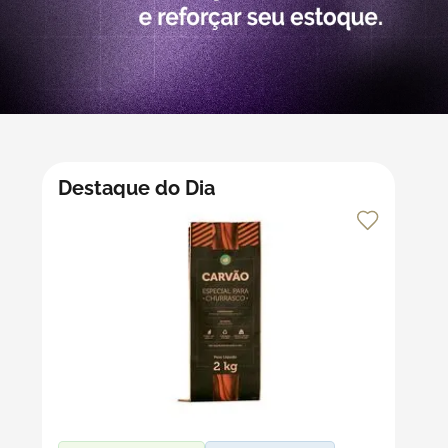
5
º
transporte
6
º
bebida
7
º
café
8
º
saco
Destaque do Dia
9
º
papel semente
10
º
bebidas