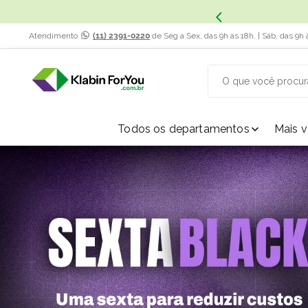
Atendimento
(11) 2391-0220
de Seg a Sex, das 9h às 18h. | Sáb, das 9h 
O que você procur
TERMOS MAIS BUSCADOS
Todos os departamentos
Mais 
1
º
caixa papelão
2
º
caixa
3
º
caixa sedex
4
º
caixas