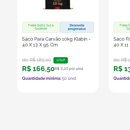
Frete Grátis Sul e
Desconto
Frete G
Sudeste
Su
progressivo
Saco Para Carvão 10kg Klabin -
Saco Pa
40 X 13 X 95 Cm
40 X 11
de:
R$
185
,
00
de:
R$
10%
off
R$
166
,
50
R$
1
R$
3
,
33
por unid.
Quantidade mínima:
50
unid.
Quantid