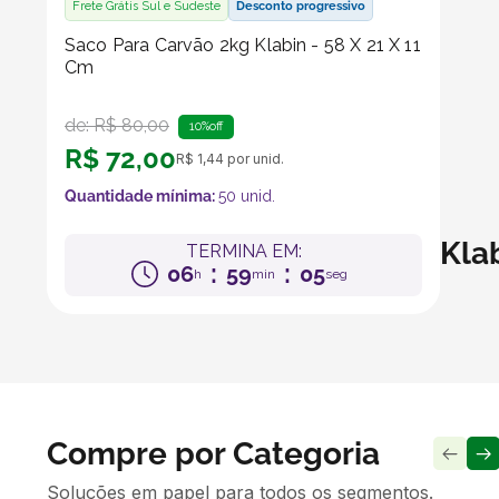
Frete Grátis Sul e Sudeste
Desconto progressivo
Saco Para Carvão 2kg Klabin - 58 X 21 X 11
Cm
de:
R$
80
,
00
10%
off
R$
72
,
00
R$
1
,
44
por unid.
Quantidade mínima:
50
unid.
Kla
TERMINA EM:
:
:
06
59
04
h
min
seg
Compre por Categoria
Soluções em papel para todos os segmentos.