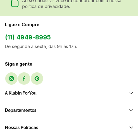
Ao se cadastrar você irá concordar com a nossa
política de privacidade.
Ligue e Compre
(11) 4949-8995
De segunda a sexta, das 9h às 17h.
Siga a gente
A Klabin ForYou
Sobre Nós
Departamentos
Black Friday
Transporte e Correio
Sellers
Nossas Políticas
Sacos e Sacolas
Blog
Política de Privacidade LGPD