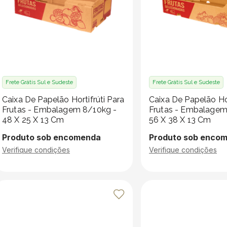
Frete Grátis Sul e Sudeste
Frete Grátis Sul e Sudeste
Caixa De Papelão Hortifrúti Para
Caixa De Papelão Hor
Frutas - Embalagem 8/10kg -
Frutas - Embalagem
48 X 25 X 13 Cm
56 X 38 X 13 Cm
Produto sob encomenda
Produto sob enco
Verifique condições
Verifique condições