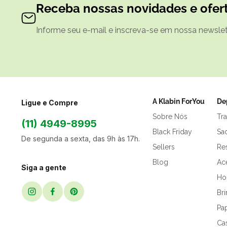
Receba nossas novidades e ofert
Informe seu e-mail e inscreva-se em nossa newslett
A Klabin ForYou
De
Ligue e Compre
Sobre Nós
Tr
(11) 4949-8995
Black Friday
Sa
De segunda a sexta, das 9h às 17h.
Sellers
Res
Blog
Ac
Siga a gente
Hor
Br
Pap
Ca