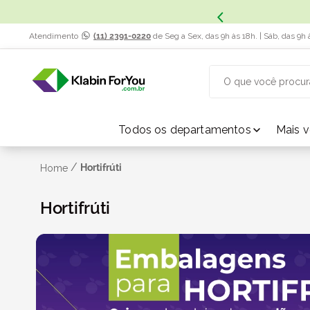
Atendimento
(11) 2391-0220
de Seg a Sex, das 9h às 18h. | Sáb, das 9h 
O que você procur
TERMOS MAIS BUSCADOS
Todos os departamentos
Mais 
1
º
caixa papelão
/
Hortifrúti
Home
2
º
Hortifrúti
caixa
3
º
caixa sedex
4
º
transporte