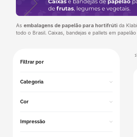
5
º
bebida
6
º
caixas
As
embalagens de papelão para hortifrúti
da Klabi
todo o Brasil. Caixas, bandejas e pallets em papel
7
º
café
8
º
papel semente
Filtrar por
9
º
bebidas
Categoria
10
º
saco
Pallet de bandejas
Cor
Caixas de Papelão
Kraft
Impressão
Bandejas
Impressão Padrão