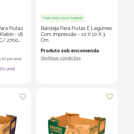
Frete Grátis Sul e Sudeste
ara Frutas
Bandeja Para Frutas E Legumes
labin - 18
Com Impressão - 10 X 10 X 3
 C/ 2700
Cm
Produto sob encomenda
Verifique condições
0
,
42
por unid.
700
unid.