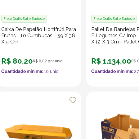
Frete Grátis Sul e Sudeste
Frete Grátis Sul e Sudeste
Caixa De Papelão Hortifrúti Para
Pallet De Bandejas P
Frutas - 10 Cumbucas - 59 X 38
E Legumes C/ Imp. K
X 9 Cm
X 12 X 3 Cm - Pallet
Unidades
R$
80
,
20
R$
1
.
134
,
00
R$
8
,
02
por unid.
R$
Quantidade mínima:
10
unid.
Quantidade mínima:
2