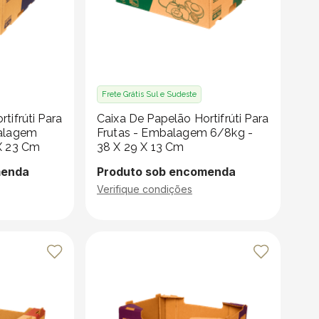
Frete Grátis Sul e Sudeste
tifrúti Para
Caixa De Papelão Hortifrúti Para
balagem
Frutas - Embalagem 6/8kg -
X 23 Cm
38 X 29 X 13 Cm
menda
Produto sob encomenda
Verifique condições