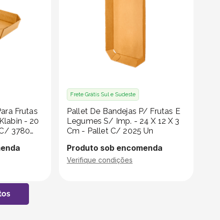
Frete Grátis Sul e Sudeste
ara Frutas
Pallet De Bandejas P/ Frutas E
labin - 20
Legumes S/ Imp. - 24 X 12 X 3
 C/ 3780
Cm - Pallet C/ 2025 Un
menda
Produto sob encomenda
Verifique condições