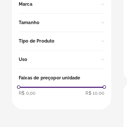
Marca
Sem Impressão
Klabin Embalagens
Tamanho
Único
Tipo de Produto
18 x 12 x 3 cm
Caixas
Uso
Alimentos
Faixas de preço
Delivery
R$ 0,00
R$ 10,00
Transporte