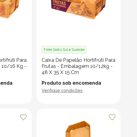
Frete Grátis Sul e Sudeste
tifrúti Para
Caixa De Papelão Hortifrúti Para
 10/16 Kg -
Frutas - Embalagem 10/12kg -
48 X 35 X 15 Cm
menda
Produto sob encomenda
Verifique condições