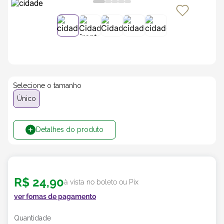
5
º
transporte
6
º
caixas
7
º
café
Selecione o tamanho
Único
8
º
saco
Detalhes do produto
9
º
bebidas
10
º
papel semente
R$
24
,
90
à vista no boleto ou Pix
ver fomas de pagamento
Quantidade