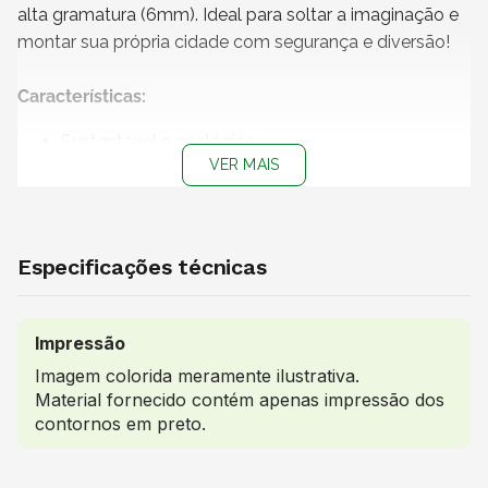
alta gramatura (6mm). Ideal para soltar a imaginação e
montar sua própria cidade com segurança e diversão!
Características:
Sustentável e ecológico
VER MAIS
Leve, resistente e durável
Biodegradável e reciclável
Fácil de montar, desmontar e transportar
Pode ser personalizado com tintas, giz de cera,
Especificações técnicas
adesivos e colagens
Material: Papelão Onda Dupla Kraft 6mm
Cor: Kraft
Impressão
Conteúdo da embalagem: 4 cartelas destacáveis
Imagem colorida meramente ilustrativa.
com peças para montar a cidade
Material fornecido contém apenas impressão dos
contornos em preto.
Uso Indicado:
Perfeito para brincadeiras lúdicas, criativas e educativas.