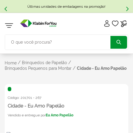
Últimas unidades de embalagens na promoção!
O que você procura?
TERMOS MAIS BUSCADOS
/
/
Brinquedos de Papelão
Home
/
Brinquedos Pequenos para Montar
Cidade - Eu Amo Papelão
1
º
caixa papelão
2
º
caixa
Código:
201701
-
267
Cidade - Eu Amo Papelão
3
º
caixa sedex
Eu Amo Papelão
4
º
bebida