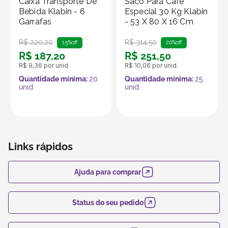
Caixa Transporte De
Saco Para Café
Bebida Klabin - 6
Especial 30 Kg Klabin
Garrafas
- 53 X 80 X 16 Cm
R$
220
,
20
R$
314
,
50
15%
off
20%
off
R$
187
,
20
R$
251
,
50
R$
9
,
36
por unid.
R$
10
,
06
por unid.
Quantidade mínima:
20
Quantidade mínima:
25
unid.
unid.
Links rápidos
Ajuda para comprar
Status do seu pedido