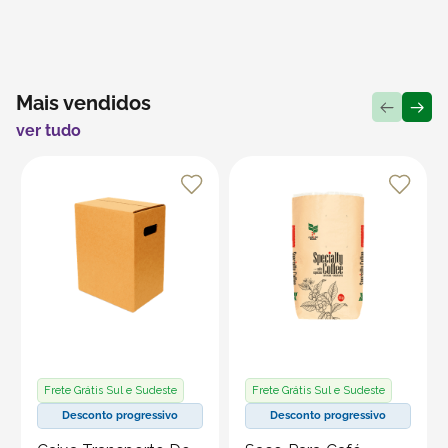
Ideal para:
Quartos infantis
Salas de aula e brinquedotecas
Mais vendidos
Atividades escolares
ver tudo
Oficinas de arte
Festas temáticas e recreações
Produto vendido por Seller :)
Um Seller Klabin é um parceiro que vende seus
produtos no marketplace Klabin ForYou, aproveitando o
alcance e os recursos da plataforma, que é
especializada em embalagens e produtos em papel.
Frete Grátis Sul e Sudeste
Frete Grátis Sul e Sudeste
Desconto progressivo
Desconto progressivo