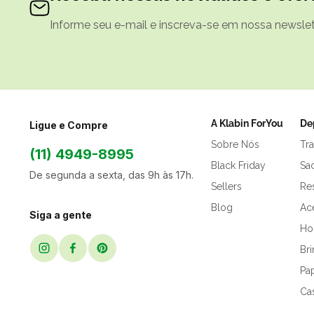
Informe seu e-mail e inscreva-se em nossa newslett
A Klabin ForYou
De
Ligue e Compre
Sobre Nós
Tr
(11) 4949-8995
Black Friday
Sa
De segunda a sexta, das 9h às 17h.
Sellers
Res
Blog
Ac
Siga a gente
Hor
Br
Pap
Ca