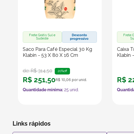
Frete Grátis Sul e
Desconto
Frete G
Sudeste
Su
progressivo
Saco Para Café Especial 30 Kg
Caixa T
Klabin - 53 X 80 X 16 Cm
Klabin 
de:
R$
314
,
50
20%
off
R$
251
,
50
R$
2
R$
10
,
06
por unid.
Quantidade mínima:
25
unid.
Quantid
Links rápidos