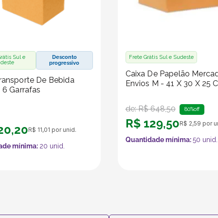
rátis Sul e
Desconto
Frete Grátis Sul e Sudeste
deste
progressivo
Caixa De Papelão Merca
ransporte De Bebida
Envios M - 41 X 30 X 25 
- 6 Garrafas
de:
R$
648
,
50
80%
off
R$
129
,
50
R$
2
,
59
por u
20
,
20
R$
11
,
01
por unid.
Quantidade mínima:
50
unid.
ade mínima:
20
unid.