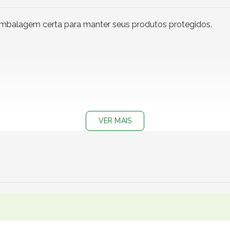
embalagem certa para manter seus produtos protegidos.
VER MAIS
 acessórios, cosméticos, livros, eletrônicos pequenos, artig
 marketplaces, papelarias, boutiques, lojas de presentes, emp