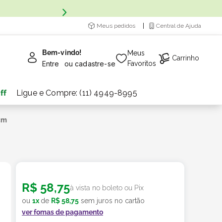
Meus pedidos
Central de Ajuda
Bem-vindo!
Meus
Carrinho
Entre
ou
cadastre-se
Favoritos
ff
Ligue e Compre: (11) 4949-8995
 cm
R$
58
,
75
à vista no boleto ou Pix
ou
1
x
de
R$
58
,
75
sem juros no cartão
ver fomas de pagamento