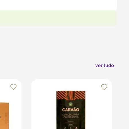
rada, evitar folgas e garantir maior estabilidade
as caixas com fitas adesivas resistentes e evite o
s recursos da plataforma, que é especializada em
ver tudo