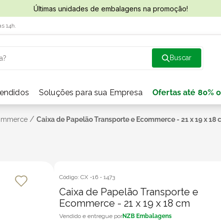
Últimas unidades de embalagens na promoção!
às 14h.
a?
vendidos
Soluções para sua Empresa
Ofertas até 80% o
/
Commerce
Caixa de Papelão Transporte e Ecommerce - 21 x 19 x 18
Código:
CX -16
-
1473
Caixa de Papelão Transporte e
Ecommerce - 21 x 19 x 18 cm
NZB Embalagens