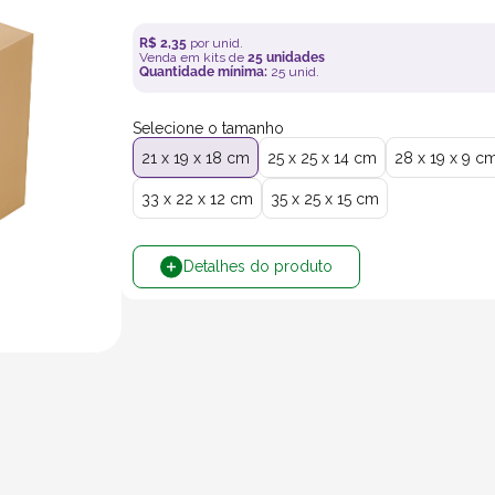
R$
2
,
35
por unid.
Venda em kits de
25
unidades
Quantidade mínima:
25
unid.
Selecione o tamanho
21 x 19 x 18 cm
25 x 25 x 14 cm
28 x 19 x 9 c
33 x 22 x 12 cm
35 x 25 x 15 cm
Detalhes do produto