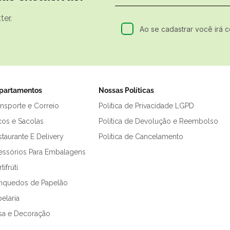
er.
Ao se cadastrar você irá 
partamentos
Nossas Políticas
ansporte e Correio
Política de Privacidade LGPD
cos e Sacolas
Política de Devolução e Reembolso
taurante E Delivery
Política de Cancelamento
essórios Para Embalagens
tifrúti
inquedos de Papelão
elaria
sa e Decoração