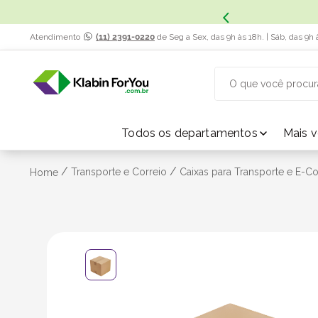
x. Saiba Mais.
Atendimento
(11) 2391-0220
de Seg a Sex, das 9h às 18h. | Sáb, das 9h 
O que você procur
TERMOS MAIS BUSCADOS
Todos os departamentos
Mais 
1
º
caixa papelão
/
/
Transporte e Correio
Caixas para Transporte e E-
Home
2
º
caixa
3
º
caixa sedex
4
º
transporte