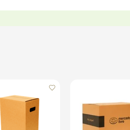
 o interior da caixa para distribuir o peso de forma equilib
ado ou Plástico Bolha como amortecimento interno. Feche bem 
enda seu cliente com embalagens resistentes e organizadas!
os no marketplace Klabin ForYou, aproveitando o alcance e o