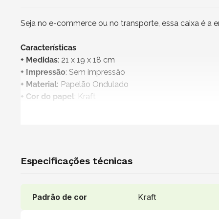
Seja no e-commerce ou no transporte, essa caixa é a 
Características
+ Medidas
: 21 x 19 x 18 cm
+ Impressão
: Sem impressão
+ Material:
Papelão Ondulado
+ Cor do papel
: Kraft
+
Produto não personalizável
+
Embalagem 100% reciclável
+ Vendido e entregue por
: NZB Embalagens
Uso indicado
Especificações técnicas
Ideal para enviar itens pequenos como roupas, sapatos,
kits personalizados. Recomendadas para lojas virtuais,
corporativas.
Padrão de cor
Kraft
Recomendações