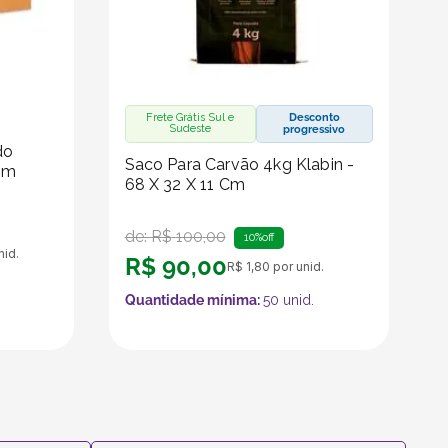
Frete Grátis Sul e
Desconto
Sudeste
progressivo
do
Saco Para Carvão 4kg Klabin -
Cm
68 X 32 X 11 Cm
de:
R$
100
,
00
10%
off
nid.
R$
90
,
00
R$
1
,
80
por unid.
Quantidade mínima:
50
unid.