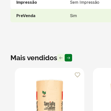
Impressão
Sem Impressão
Para maior segurança, recomendamos preencher totalmente
durante o transporte. Utilize Bobinas Kraft, Papel Pic
PreVenda
Sim
transporte de líquidos. Proteja suas entregas e surpre
Produto vendido por Seller :)
Um Seller Klabin é um parceiro que vende seus produt
embalagens e produtos em papel.
Mais vendidos