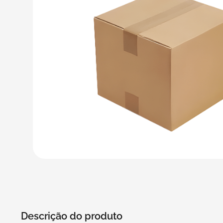
5
º
bebida
6
º
caixas
7
º
café
8
º
papel semente
9
º
bebidas
10
º
saco
Descrição do produto