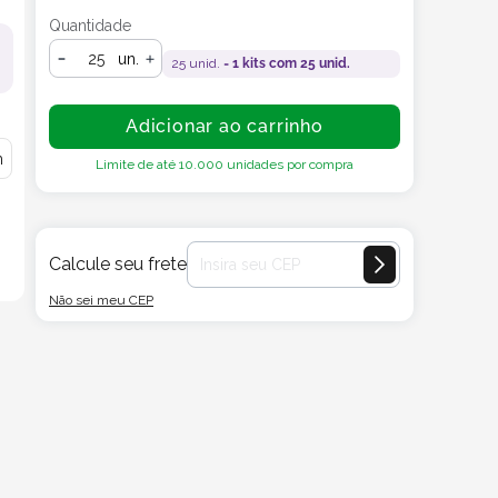
Quantidade
un.
25
unid. =
1
kits com
25
unid.
Adicionar ao carrinho
m
Limite de até
10.000
unidades por compra
Calcule seu frete
Não sei meu CEP