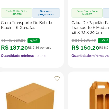
Frete Grátis Sul e
Desconto
Frete Grátis Sul e
Sudeste
Sudeste
progressivo
Caixa Transporte De Bebida
Caixa De Papelão P
Klabin - 6 Garrafas
Transporte E Mudanç
48 X 32 X 20 Cm
de:
R$
220
,
20
de:
R$
188
,
40
15%
off
15%
off
R$
187
,
20
R$
160
,
20
R$
9
,
36
por unid.
R$
8
,
0
Quantidade mínima:
20
unid.
Quantidade mínima:
2