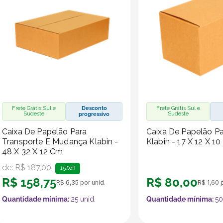
Frete Grátis Sul e
Desconto
Frete Grátis Sul e
Sudeste
Sudeste
progressivo
Caixa De Papelão Para
Caixa De Papelão Pa
Transporte E Mudança Klabin -
Klabin - 17 X 12 X 1
48 X 32 X 12 Cm
de:
R$
187
,
00
15%
off
R$
158
,
75
R$
80
,
00
R$
6
,
35
por unid.
R$
1
,
60
p
Quantidade mínima:
25
unid.
Quantidade mínima:
50