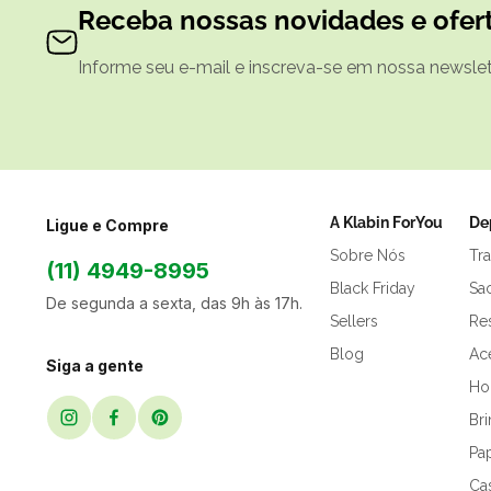
Receba nossas novidades e ofert
Informe seu e-mail e inscreva-se em nossa newslett
A Klabin ForYou
De
Ligue e Compre
Sobre Nós
Tr
(11) 4949-8995
Black Friday
Sa
De segunda a sexta, das 9h às 17h.
Sellers
Res
Blog
Ac
Siga a gente
Hor
Br
Pap
Ca