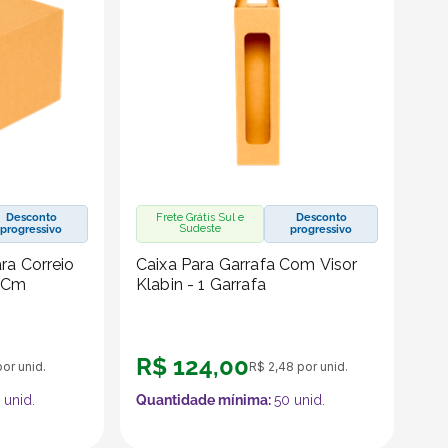
Desconto
Frete Grátis Sul e
Desconto
Sudeste
progressivo
progressivo
ra Correio
Caixa Para Garrafa Com Visor
0 Cm
Klabin - 1 Garrafa
R$
124
,
00
or unid.
R$
2
,
48
por unid.
unid.
Quantidade mínima:
50
unid.