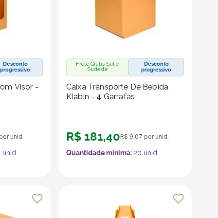
Desconto
Frete Grátis Sul e
Desconto
Sudeste
progressivo
progressivo
Com Visor -
Caixa Transporte De Bebida
Klabin - 4 Garrafas
R$
181
,
40
por unid.
R$
9
,
07
por unid.
0
unid.
Quantidade mínima:
20
unid.