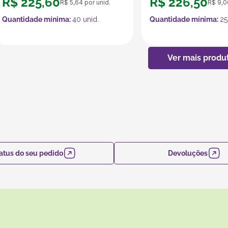
R$
225
,
60
R$
226
,
50
R$
5
,
64
por unid.
R$
9
,
0
Quantidade mínima:
40
unid.
Quantidade mínima:
25
atus do seu pedido
Devoluções