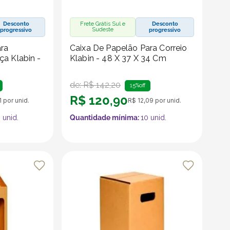
Desconto
Frete Grátis Sul e
Desconto
Sudeste
progressivo
progressivo
ara
Caixa De Papelão Para Correio
a Klabin -
Klabin - 48 X 37 X 34 Cm
de:
R$
142
,
20
15%
off
R$
120
,
90
1
por unid.
R$
12
,
09
por unid.
0
unid.
Quantidade mínima:
10
unid.