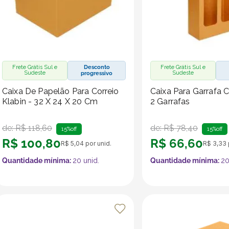
Frete Grátis Sul e
Desconto
Frete Grátis Sul e
Sudeste
Sudeste
progressivo
Caixa De Papelão Para Correio
Caixa Para Garrafa 
Klabin - 32 X 24 X 20 Cm
2 Garrafas
de:
R$
118
,
60
de:
R$
78
,
40
15%
off
15%
off
R$
100
,
80
R$
66
,
60
R$
5
,
04
por unid.
R$
3
,
33
Quantidade mínima:
20
unid.
Quantidade mínima:
2