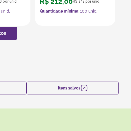
R$
212
,
00
6
por unid.
R$
2
,
12
por unid.
unid.
Quantidade mínima:
100
unid.
Itens salvos