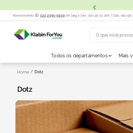
Atendimento
(11) 2391-0220
de Seg a Sex, das 9h às 18h. | Sáb, das 9h 
O que você procur
TERMOS MAIS BUSCADOS
Todos os departamentos
Mais 
1
º
caixa papelão
/
Dotz
Home
2
º
Dotz
caixa
3
º
caixa sedex
4
º
bebida