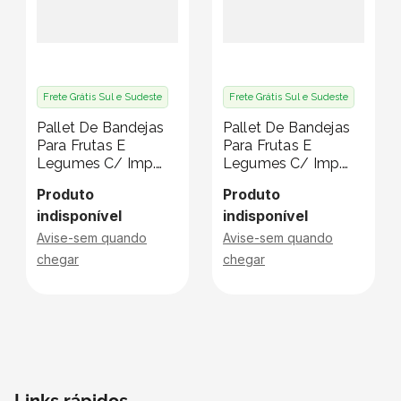
Frete Grátis Sul e Sudeste
Frete Grátis Sul e Sudeste
Pallet De Bandejas
Pallet De Bandejas
Para Frutas E
Para Frutas E
Legumes C/ Imp.
Legumes C/ Imp.
Klabin - 19 X 11 X 3
Klabin - 10 X 10 X 3
Produto
Produto
Cm - Pallet C/ 5400
Cm - Pallet C/ 7560
indisponível
indisponível
Unidades
Unidades
Avise-sem quando
Avise-sem quando
chegar
chegar
Links rápidos