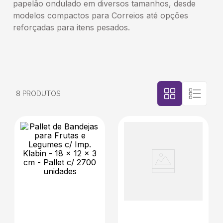
papelão ondulado em diversos tamanhos, desde
modelos compactos para Correios até opções
5
º
transporte
reforçadas para itens pesados.
6
º
caixas
7
º
café
8
PRODUTOS
8
º
saco
9
º
bebidas
10
º
papel semente