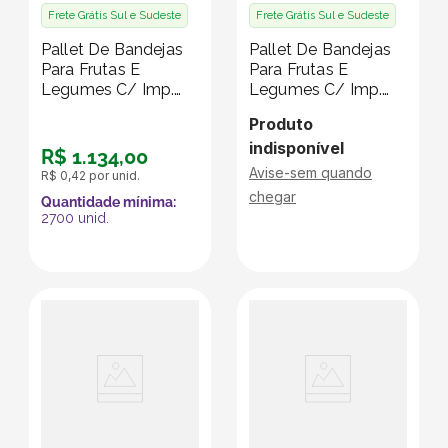
Frete Grátis Sul e Sudeste
Frete Grátis Sul e Sudeste
Pallet De Bandejas
Pallet De Bandejas
Para Frutas E
Para Frutas E
Legumes C/ Imp.
Legumes C/ Imp.
Klabin - 18 X 12 X 3
Klabin - 27 X 15 X 3
Produto
Cm - Pallet C/ 2700
Cm - Pallet C/ 2430
indisponível
Unidades
Unidades
R$
1
.
134
,
00
Avise-sem quando
R$
0
,
42
por unid.
chegar
Quantidade mínima:
2700
unid.