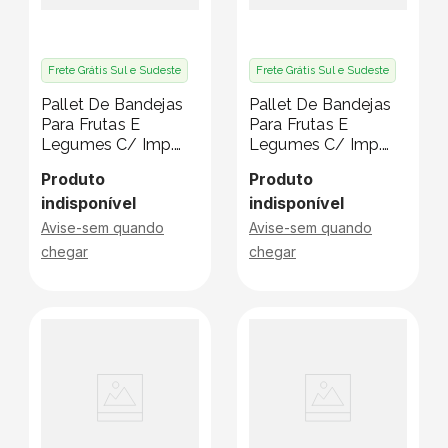
Frete Grátis Sul e Sudeste
Frete Grátis Sul e Sudeste
Pallet De Bandejas
Pallet De Bandejas
Para Frutas E
Para Frutas E
Legumes C/ Imp.
Legumes C/ Imp.
Klabin - 20 X 13 X 3
Klabin - 24 X 12 X 3
Produto
Produto
Cm - Pallet C/ 3780
Cm - Pallet C/ 2025
indisponível
indisponível
Unidades
Unidades
Avise-sem quando
Avise-sem quando
chegar
chegar