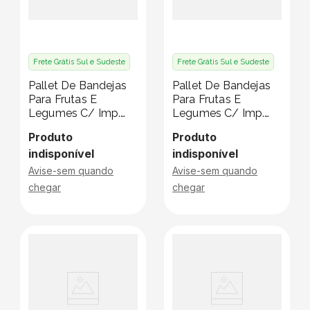
Frete Grátis Sul e Sudeste
Frete Grátis Sul e Sudeste
Pallet De Bandejas
Pallet De Bandejas
Para Frutas E
Para Frutas E
Legumes C/ Imp.
Legumes C/ Imp.
Klabin - 13 X 12 X 3
Klabin - 24 X 18 X 3
Produto
Produto
Cm - Pallet C/ 5670
Cm - Pallet C/ 2025
indisponível
indisponível
Unidades
Unidades
Avise-sem quando
Avise-sem quando
chegar
chegar