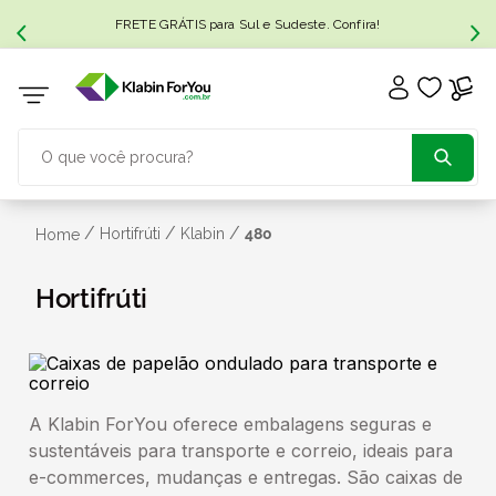
FRETE GRÁTIS para Sul e Sudeste. Confira!
O que você procura?
TERMOS MAIS BUSCADOS
/
/
/
Hortifrúti
Klabin
480
Home
1
º
caixa papelão
Hortifrúti
2
º
caixa
3
º
caixa sedex
A Klabin ForYou oferece embalagens seguras e
sustentáveis para transporte e correio, ideais para
4
º
e-commerces, mudanças e entregas. São caixas de
bebida