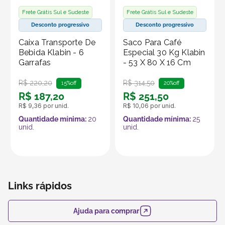
Frete Grátis Sul e Sudeste
Frete Grátis Sul e Sudeste
Desconto progressivo
Desconto progressivo
Caixa Transporte De
Saco Para Café
Bebida Klabin - 6
Especial 30 Kg Klabin
Garrafas
- 53 X 80 X 16 Cm
R$
220
,
20
R$
314
,
50
15%
off
20%
off
R$
187
,
20
R$
251
,
50
R$
9
,
36
por unid.
R$
10
,
06
por unid.
Quantidade mínima:
20
Quantidade mínima:
25
unid.
unid.
Links rápidos
Ajuda para comprar