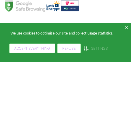
Copyright 2024 — © Klabin ForYou Solucoes em Papel S.A. CNPJ/MF nº
We use cookies to optimize our site and collect usage statistics.
05.905.802/0001-64 Avenida Brigadeiro Faria Lima, nº 949 - Pinheiros, São
Paulo - SP, 14º andar, CEP 05426-100
ACCEPT EVERYTHING
REFUSE
SETTINGS