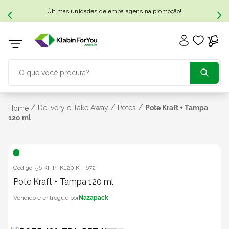
Últimas unidades de embalagens na promoção!
O que você procura?
TERMOS MAIS BUSCADOS
/
/
/
Delivery e Take Away
Potes
Pote Kraft + Tampa
Home
120 ml
1
º
caixa papelão
2
º
caixa
Código:
56 KITPTK120 K
-
672
Pote Kraft + Tampa 120 ml
3
º
caixa sedex
Nazapack
4
º
bebida