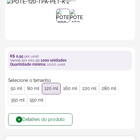
5
º
transporte
6
º
caixas
7
º
café
R$
0
,
95
por unid.
Venda em kits de
1000
unidades
8
º
saco
Quantidade mínima:
1000
unid.
Selecione o tamanho
9
º
bebidas
50 ml
80 ml
120 ml
160 ml
220 ml
280 ml
10
º
papel semente
350 ml
550 ml
Detalhes do produto