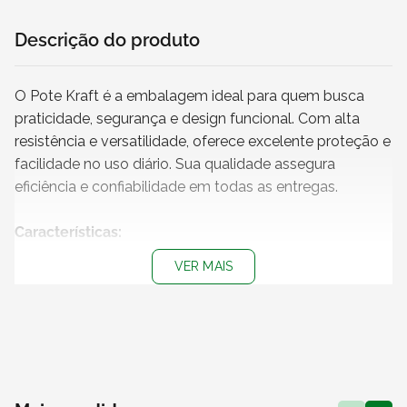
Descrição do produto
O Pote Kraft é a embalagem ideal para quem busca
praticidade, segurança e design funcional. Com alta
resistência e versatilidade, oferece excelente proteção e
facilidade no uso diário. Sua qualidade assegura
eficiência e confiabilidade em todas as entregas.
Características:
+ Capacidade
: 280 ml
VER MAIS
+ Cor do pote
: Kraft
+ Cor da tampa
: Transparente
+ Impressão
: Sem impressão
+
Produto não personalizável
+
Pote 100% reciclável
+ Atenção!
Produto vendido exclusivamente para os