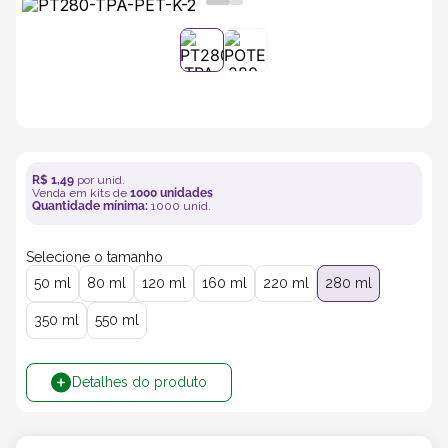
5
º
transporte
6
º
bebida
7
º
café
R$
1
,
49
por unid.
Venda em kits de
1000
unidades
8
º
saco
Quantidade mínima:
1000
unid.
Selecione o tamanho
9
º
papel semente
50 ml
80 ml
120 ml
160 ml
220 ml
280 ml
10
º
bebidas
350 ml
550 ml
Detalhes do produto