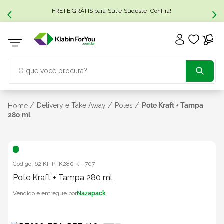
FRETE GRÁTIS para Sul e Sudeste. Confira!
O que você procura?
TERMOS MAIS BUSCADOS
/
/
/
Delivery e Take Away
Potes
Pote Kraft + Tampa
Home
280 ml
1
º
caixa papelão
2
º
caixa
Código:
62 KITPTK280 K
-
707
Pote Kraft + Tampa 280 ml
3
º
caixa sedex
Nazapack
4
º
caixas