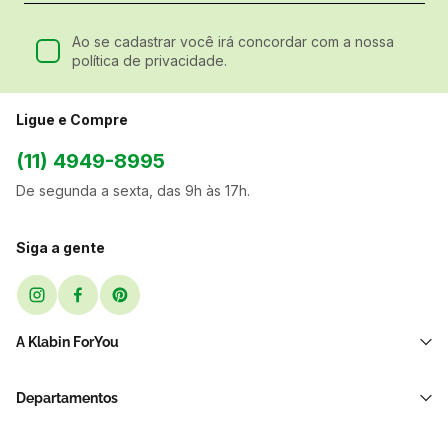
Ao se cadastrar você irá concordar com a nossa
política de privacidade.
Ligue e Compre
(11) 4949-8995
De segunda a sexta, das 9h às 17h.
Siga a gente
A Klabin ForYou
Sobre Nós
Departamentos
Black Friday
Transporte e Correio
Sellers