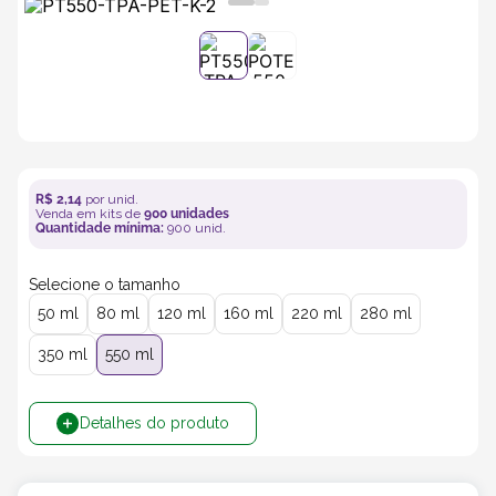
5
º
transporte
6
º
bebida
7
º
café
R$
2
,
14
por unid.
Venda em kits de
900
unidades
8
º
bebidas
Quantidade mínima:
900
unid.
Selecione o tamanho
9
º
saco
50 ml
80 ml
120 ml
160 ml
220 ml
280 ml
10
º
papel semente
350 ml
550 ml
Detalhes do produto