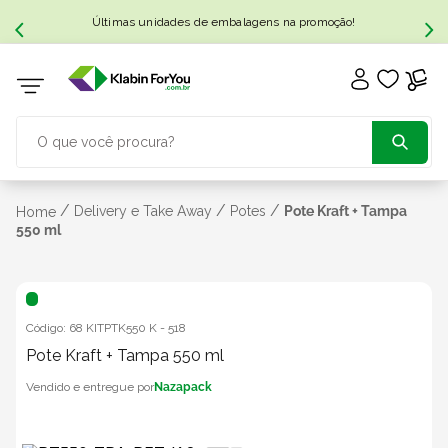
Últimas unidades de embalagens na promoção!
O que você procura?
TERMOS MAIS BUSCADOS
/
/
/
Delivery e Take Away
Potes
Pote Kraft + Tampa
Home
550 ml
1
º
caixa papelão
2
º
caixa
Código:
68 KITPTK550 K
-
518
Pote Kraft + Tampa 550 ml
3
º
caixa sedex
Nazapack
4
º
caixas