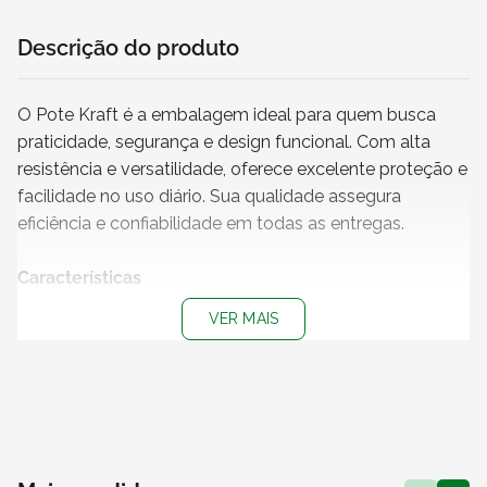
Descrição do produto
O Pote Kraft é a embalagem ideal para quem busca
praticidade, segurança e design funcional. Com alta
resistência e versatilidade, oferece excelente proteção e
facilidade no uso diário. Sua qualidade assegura
eficiência e confiabilidade em todas as entregas.
Características
+ Capacidade
: 550 ml
VER MAIS
+ Cor do pote
: Kraft
+ Cor da tampa
: Transparente
+ Impressão
: Sem impressão
+
Produto não personalizável
+
Pote 100% reciclável
+ Atenção!
Produto vendido exclusivamente para os