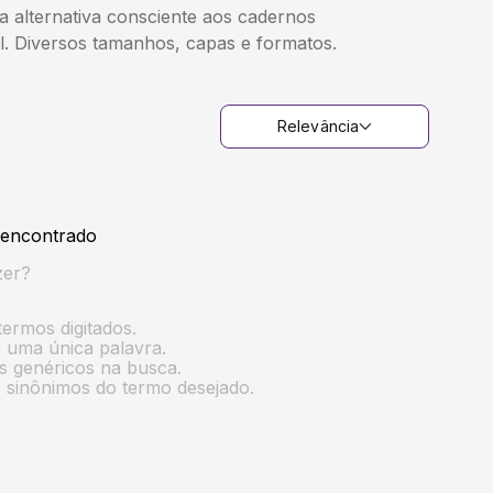
a alternativa consciente aos cadernos
l. Diversos tamanhos, capas e formatos.
Relevância
encontrado
zer?
termos digitados.
ar uma única palavra.
os genéricos na busca.
ar sinônimos do termo desejado.