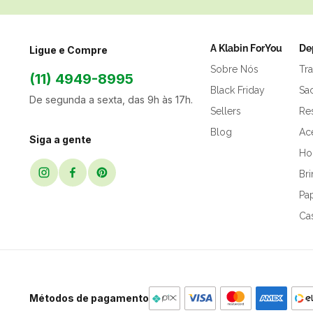
A Klabin ForYou
De
Ligue e Compre
Sobre Nós
Tr
(11) 4949-8995
Black Friday
Sa
De segunda a sexta, das 9h às 17h.
Sellers
Res
Blog
Ac
Siga a gente
Hor
Br
Pap
Ca
Métodos de pagamento