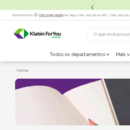
Atendimento
(11) 2391-0220
de Seg a Sex, das 9h às 18h. | Sáb, das 9h 
O que você procur
TERMOS MAIS BUSCADOS
Todos os departamentos
Mais 
1
º
caixa papelão
Home
2
º
caixa
3
º
caixa sedex
4
º
transporte