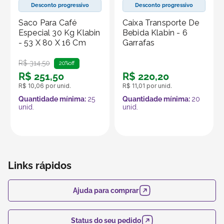
funcionalidade.
Desconto progressivo
Desconto progressivo
Saco Para Café
Caixa Transporte De
Produto vendido por Seller :)
Especial 30 Kg Klabin
Bebida Klabin - 6
Um Seller Klabin é um parceiro que vende seus
- 53 X 80 X 16 Cm
Garrafas
produtos no marketplace Klabin ForYou, aproveitando o
R$
314
,
50
alcance e os recursos da plataforma, que é
20%
off
R$
251
,
50
R$
220
,
20
especializada em embalagens e produtos em papel.
R$
10
,
06
por unid.
R$
11
,
01
por unid.
Quantidade mínima:
25
Quantidade mínima:
20
unid.
unid.
Links rápidos
Ajuda para comprar
Status do seu pedido