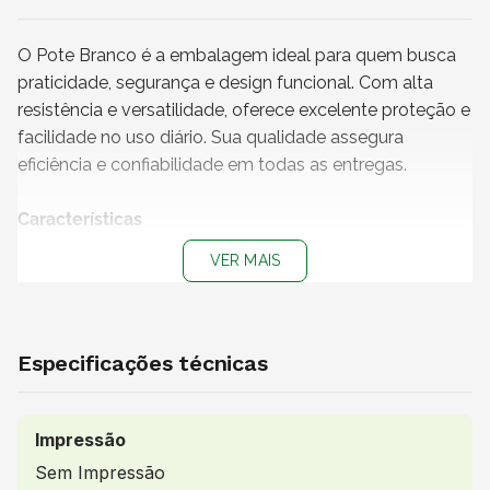
O Pote Branco é a embalagem ideal para quem busca
praticidade, segurança e design funcional. Com alta
resistência e versatilidade, oferece excelente proteção e
facilidade no uso diário. Sua qualidade assegura
eficiência e confiabilidade em todas as entregas.
Características
+ Capacidade
: 220 ml
VER MAIS
+ Cor do pote
: Branco
+ Medidas do pote (L x A)
: 8 x 5 cm
+ Impressão
: Sem impressão
+
Produto não personalizável
Especificações técnicas
+
Pote 100% reciclável
+ Atenção!
Produto vendido exclusivamente para os
estados de São Paulo, Rio de Janeiro, Minas Gerais e
Impressão
Distrito Federal.
Sem Impressão