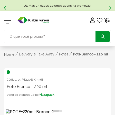
Últimas unidades de embalagens na promoção!
O que você procura?
TERMOS MAIS BUSCADOS
/
/
/
Delivery e Take Away
Potes
Pote Branco - 220 ml
Home
1
º
caixa papelão
Código:
29 PT220B K
-
568
2
º
caixa
Pote Branco - 220 ml
Nazapack
3
º
caixa sedex
4
º
caixas