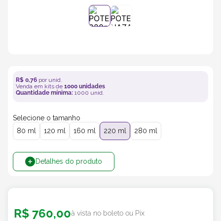
5
º
transporte
6
º
bebida
7
º
café
R$
0
,
76
por unid.
Venda em kits de
1000
unidades
Quantidade mínima:
1000
unid.
8
º
saco
Selecione o tamanho
9
º
papel semente
80 ml
120 ml
160 ml
220 ml
280 ml
10
º
bebidas
Detalhes do produto
R$
760
,
00
à vista no boleto ou Pix