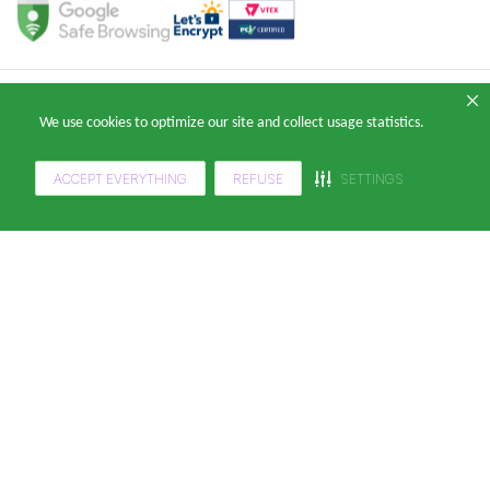
Copyright 2024 — © Klabin ForYou Solucoes em Papel S.A. CNPJ/MF nº
We use cookies to optimize our site and collect usage statistics.
05.905.802/0001-64 Avenida Brigadeiro Faria Lima, nº 949 - Pinheiros, São
Paulo - SP, 14º andar, CEP 05426-100
ACCEPT EVERYTHING
REFUSE
SETTINGS