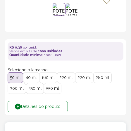
5
º
transporte
6
º
caixas
7
º
café
R$
0
,
36
por unid.
Venda em kits de
1000
unidades
Quantidade mínima:
1000
unid.
8
º
saco
Selecione o tamanho
9
º
bebidas
50 ml
80 ml
160 ml
220 ml
220 ml
280 ml
300 ml
350 ml
550 ml
10
º
papel semente
Detalhes do produto