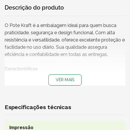
Descrição do produto
O Pote Kraft é a embalagem ideal para quem busca
praticidade, segurança e design funcional. Com alta
resistência e versatilidade, oferece excelente proteção e
facilidade no uso diário. Sua qualidade assegura
eficiência e confiabilidade em todas as entregas.
Características
+ Capacidade
: 50 ml
VER MAIS
+ Cor do pote
: Kraft
+ Medidas do pote (L x A)
: 4 x 4 cm
+ Impressão
: Sem impressão
+
Produto não personalizável
Especificações técnicas
+
Pote 100% reciclável
+ Atenção!
Produto vendido exclusivamente para os
estados de São Paulo, Rio de Janeiro, Minas Gerais e
Impressão