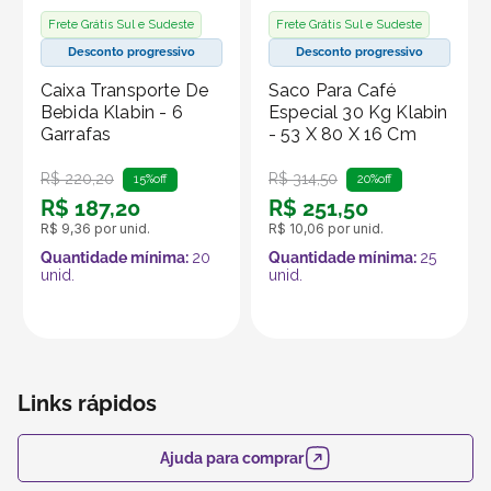
sustentáveis, sem abrir mão da segurança e
Frete Grátis Sul e Sudeste
Frete Grátis Sul e Sudeste
funcionalidade.
Desconto progressivo
Desconto progressivo
Caixa Transporte De
Saco Para Café
Produto vendido por Seller :)
Bebida Klabin - 6
Especial 30 Kg Klabin
Um Seller Klabin é um parceiro que vende seus
Garrafas
- 53 X 80 X 16 Cm
produtos no marketplace Klabin ForYou, aproveitando o
R$
220
,
20
R$
314
,
50
15%
off
20%
off
alcance e os recursos da plataforma, que é
R$
187
,
20
R$
251
,
50
especializada em embalagens e produtos em papel.
R$
9
,
36
por unid.
R$
10
,
06
por unid.
Quantidade mínima:
20
Quantidade mínima:
25
unid.
unid.
Links rápidos
Ajuda para comprar