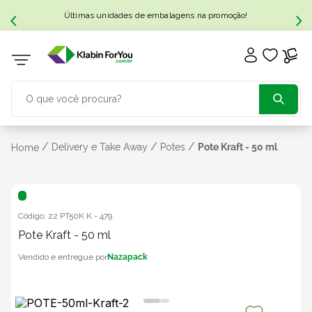
Últimas unidades de embalagens na promoção!
O que você procura?
TERMOS MAIS BUSCADOS
/
/
/
Delivery e Take Away
Potes
Pote Kraft - 50 ml
Home
1
º
caixa papelão
Código:
22 PT50K K
-
479
2
º
caixa
Pote Kraft - 50 ml
Nazapack
3
º
caixa sedex
4
º
bebida