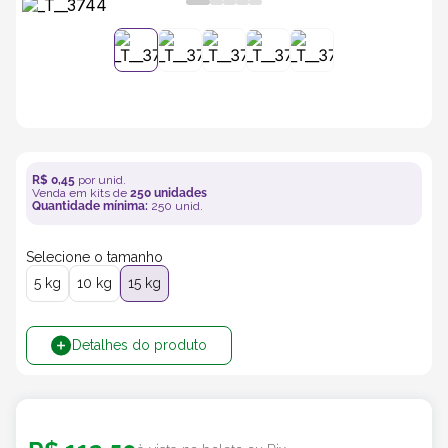
5
º
caixas
6
º
bebida
7
º
café
R$
0
,
45
por unid.
Venda em kits de
250
unidades
8
º
saco
Quantidade mínima:
250
unid.
Selecione o tamanho
9
º
bebidas
5 kg
10 kg
15 kg
10
º
papel semente
Detalhes do produto