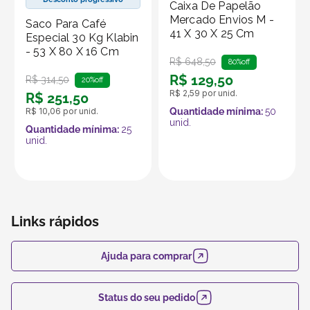
Caixa De Papelão
Mercado Envios M -
Saco Para Café
41 X 30 X 25 Cm
Especial 30 Kg Klabin
- 53 X 80 X 16 Cm
R$
648
,
50
80%
off
R$
129
,
50
R$
314
,
50
20%
off
R$
2
,
59
por unid.
R$
251
,
50
R$
10
,
06
por unid.
Quantidade mínima:
50
unid.
Quantidade mínima:
25
unid.
Links rápidos
Ajuda para comprar
Status do seu pedido