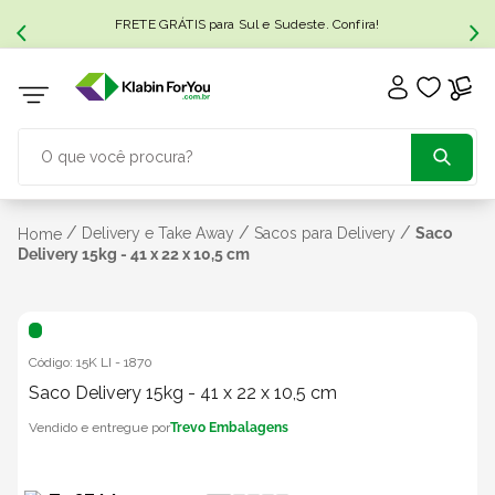
FRETE GRÁTIS para Sul e Sudeste. Confira!
O que você procura?
TERMOS MAIS BUSCADOS
/
/
/
Delivery e Take Away
Sacos para Delivery
Saco
Home
Delivery 15kg - 41 x 22 x 10,5 cm
1
º
caixa papelão
2
º
caixa
Código:
15K LI
-
1870
Saco Delivery 15kg - 41 x 22 x 10,5 cm
3
º
caixa sedex
Trevo Embalagens
4
º
transporte