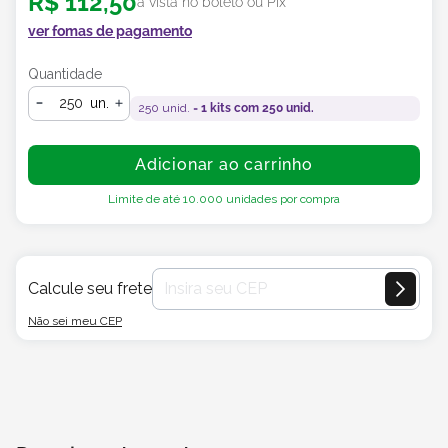
R$
112
,
50
à vista no boleto ou Pix
ver fomas de pagamento
Quantidade
un.
250
unid. =
1
kits com
250
unid.
Adicionar ao carrinho
Limite de até
10.000
unidades por compra
Calcule seu frete
Não sei meu CEP