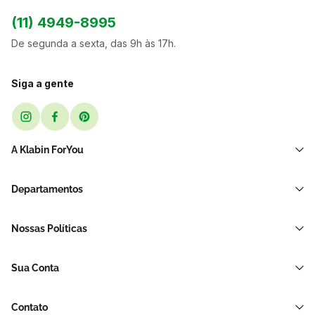
(11) 4949-8995
De segunda a sexta, das 9h às 17h.
Siga a gente
A Klabin ForYou
Sobre Nós
Departamentos
Black Friday
Transporte e Correio
Sellers
Nossas Políticas
Sacos e Sacolas
Blog
Política de Privacidade LGPD
Restaurante E Delivery
Sua Conta
Política de Devolução e Reembolso
Acessórios Para Embalagens
Minha Conta
Política de Cancelamento
Hortifrúti
Contato
Meus Pedidos