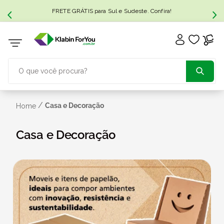
FRETE GRÁTIS para Sul e Sudeste. Confira!
O que você procura?
TERMOS MAIS BUSCADOS
/
Casa e Decoração
Home
1
º
caixa papelão
Casa e Decoração
2
º
caixa
3
º
caixa sedex
4
º
transporte