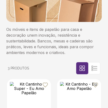
5
º
bebida
6
º
caixas
Os móveis e itens de papelão para casa e
decoração unem inovação, resistência e
7
º
café
sustentabilidade. Bancos, mesas e cadeiras são
práticos, leves e funcionais, ideais para compor
8
º
papel semente
ambientes modernos e criativos.
9
º
bebidas
3
PRODUTOS
10
º
saco