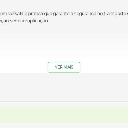
versátil e prática que garante a segurança no transporte
oteção sem complicação.
VER MAIS
dos de São Paulo, Rio de Janeiro, Minas Gerais e Distrito Fe
chá, sucos, refrigerantes, milk shakes, smoothies e águas ar