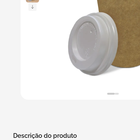
5
º
transporte
6
º
caixas
7
º
café
8
º
saco
9
º
bebidas
10
º
papel semente
Descrição do produto