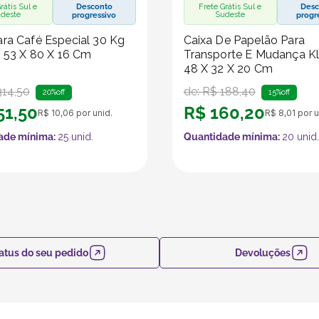
rátis Sul e
Desconto
Frete Grátis Sul e
Desc
deste
Sudeste
progressivo
progr
ra Café Especial 30 Kg
Caixa De Papelão Para
- 53 X 80 X 16 Cm
Transporte E Mudança Kl
48 X 32 X 20 Cm
314
,
50
de:
R$
188
,
40
20%
off
15%
off
51
,
50
R$
160
,
20
R$
10
,
06
por unid.
R$
8
,
01
por u
ade mínima:
25
unid.
Quantidade mínima:
20
unid.
atus do seu pedido
Devoluções