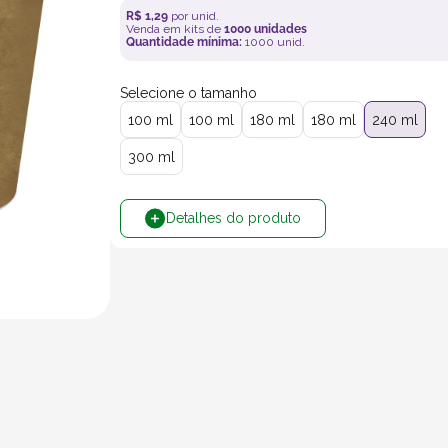
R$
1
,
29
por unid.
Venda em kits de
1000
unidades
Quantidade mínima:
1000
unid.
Selecione o tamanho
100 ml
100 ml
180 ml
180 ml
240 ml
300 ml
Detalhes do produto