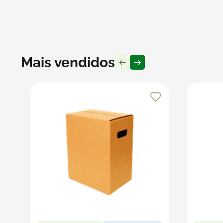
produto seguro durante o transporte, ideal para quem pr
Recomendações
Armazene os copos em local seco, limpo e longe de u
para evitar quedas e sempre feche bem a tampa para
Mais vendidos
Produto vendido por Seller :)
Um Seller Klabin é um parceiro que vende seus produt
embalagens e produtos em papel.