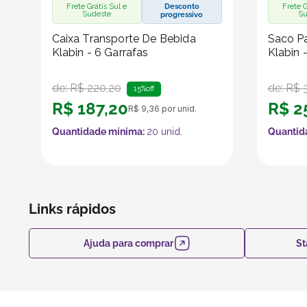
Frete Grátis Sul e
Desconto
Frete G
Sudeste
Su
progressivo
Caixa Transporte De Bebida
Saco Pa
Klabin - 6 Garrafas
Klabin 
de:
R$
220
,
20
de:
R$
15%
off
R$
187
,
20
R$
2
R$
9
,
36
por unid.
Quantidade mínima:
20
unid.
Quantid
Links rápidos
Ajuda para comprar
St