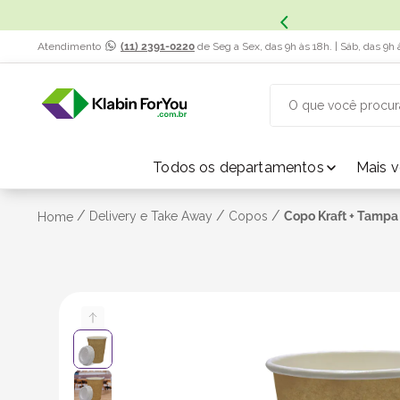
x. Saiba Mais.
Atendimento
(11) 2391-0220
de Seg a Sex, das 9h às 18h. | Sáb, das 9h 
O que você procur
TERMOS MAIS BUSCADOS
Todos os departamentos
Mais 
1
º
caixa papelão
/
/
/
Delivery e Take Away
Copos
Copo Kraft + Tampa 
Home
2
º
caixa
3
º
caixa sedex
4
º
bebida