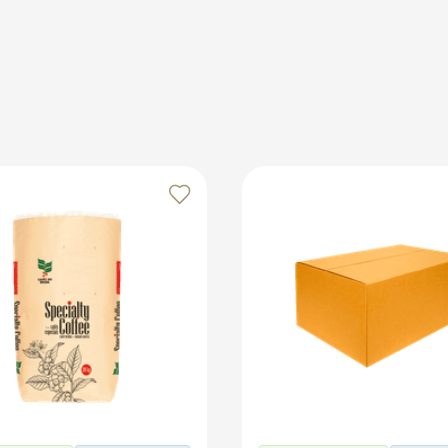
ecisa de praticidade e eficiência no dia a dia.
midade para evitar deformações. Evite temperaturas extrema
 manter a vedação. Com esses cuidados, seus copos se man
os no marketplace Klabin ForYou, aproveitando o alcance e o