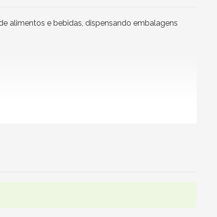
 de alimentos e bebidas, dispensando embalagens
deral.
omatizadas. Sua tampa prática ajuda a manter o