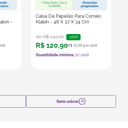
onto
Frete Grátis Sul e
Desconto
Sudeste
essivo
progressivo
Caixa De Papelão Para Correio
abin -
Klabin - 48 X 37 X 34 Cm
de:
R$
142
,
20
15%
off
R$
120
,
90
nid.
R$
12
,
09
por unid.
Quantidade mínima:
10
unid.
Itens salvos