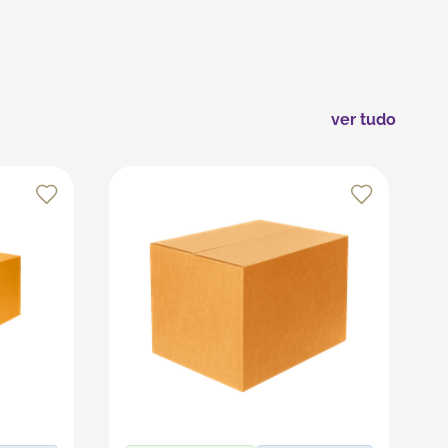
s e o uso de objetos cortantes. Manuseie com cuidado
terão em ótimo estado por mais tempo.
ver tudo
s recursos da plataforma, que é especializada em