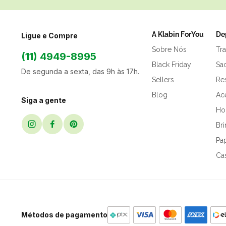
A Klabin ForYou
De
Ligue e Compre
Sobre Nós
Tr
(11) 4949-8995
Black Friday
Sa
De segunda a sexta, das 9h às 17h.
Sellers
Res
Blog
Ac
Siga a gente
Hor
Br
Pap
Ca
Métodos de pagamento