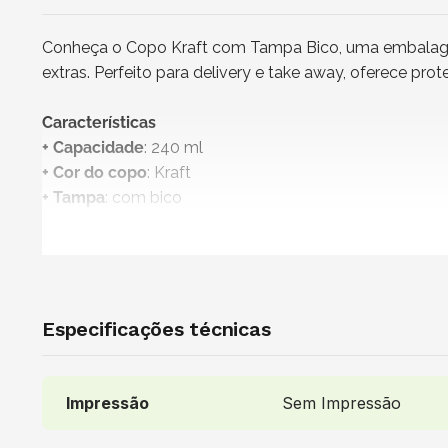
Conheça o Copo Kraft com Tampa Bico, uma embalagem 
extras. Perfeito para delivery e take away, oferece pr
Características
+ Capacidade
: 240 ml
+ Cor do copo
: Kraft
+ Tampa
: com bico
+ Medidas do copo (L x A)
: 5 x 9 cm
+ Impressão
: Sem impressão
+
Produto não personalizável
+
Copo 100% reciclável
+ Atenção!
Produto vendido exclusivamente para os esta
Especificações técnicas
+ Vendido e entregue por
: Nazapack
Uso indicado
Impressão
Sem Impressão
É perfeito para uma variedade de bebidas, como café, 