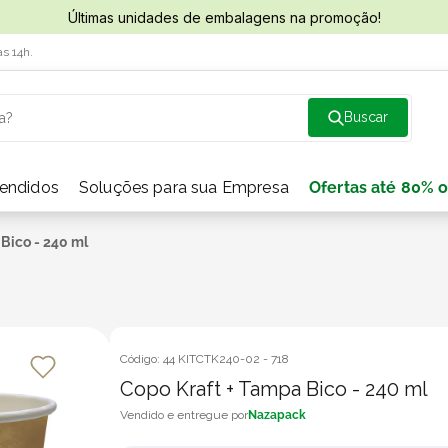
Últimas unidades de embalagens na promoção!
às 14h.
a?
vendidos
Soluções para sua Empresa
Ofertas até 80% o
Bico - 240 ml
Código:
44 KITCTK240-02
-
718
Copo Kraft + Tampa Bico - 240 ml
Nazapack