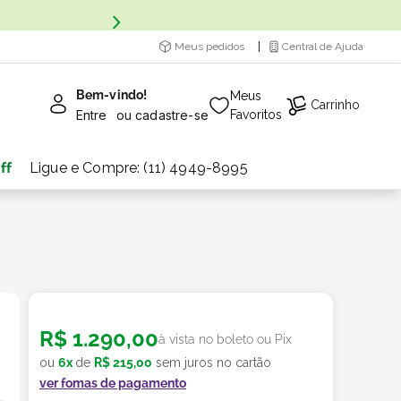
Meus pedidos
Central de Ajuda
Bem-vindo!
Meus
Carrinho
Entre
ou
cadastre-se
Favoritos
ff
Ligue e Compre: (11) 4949-8995
R$
1
.
290
,
00
à vista no boleto ou Pix
ou
6
x
de
R$
215
,
00
sem juros no cartão
ver fomas de pagamento