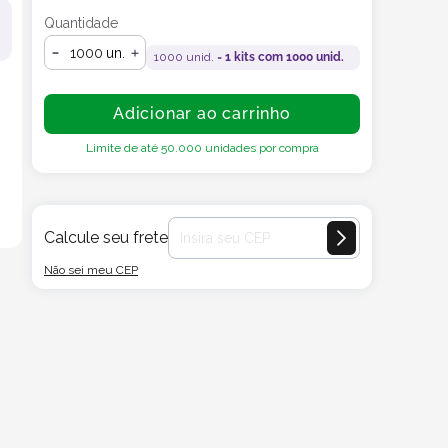
Quantidade
un.
1000
unid. =
1
kits com
1000
unid.
Adicionar ao carrinho
Limite de até
50.000
unidades por compra
Calcule seu frete
Não sei meu CEP