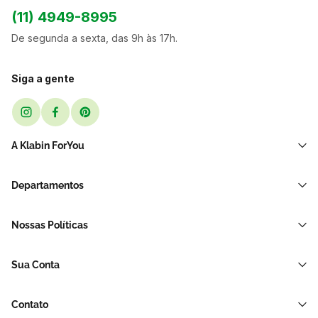
(11) 4949-8995
De segunda a sexta, das 9h às 17h.
Siga a gente
A Klabin ForYou
Sobre Nós
Departamentos
Black Friday
Transporte e Correio
Sellers
Nossas Políticas
Sacos e Sacolas
Blog
Política de Privacidade LGPD
Restaurante E Delivery
Sua Conta
Política de Devolução e Reembolso
Acessórios Para Embalagens
Minha Conta
Política de Cancelamento
Hortifrúti
Contato
Meus Pedidos
Brinquedos de Papelão