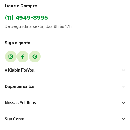
Ligue e Compre
(11) 4949-8995
De segunda a sexta, das 9h às 17h.
Siga a gente
A Klabin ForYou
Sobre Nós
Departamentos
Black Friday
Transporte e Correio
Sellers
Nossas Políticas
Sacos e Sacolas
Blog
Política de Privacidade LGPD
Restaurante E Delivery
Sua Conta
Política de Devolução e Reembolso
Acessórios Para Embalagens
Minha Conta
Política de Cancelamento