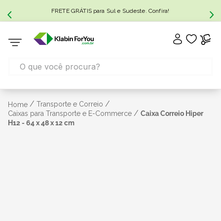
FRETE GRÁTIS para Sul e Sudeste. Confira!
/
/
Transporte e Correio
Home
/
Caixas para Transporte e E-Commerce
Caixa Correio Hiper
H12 - 64 x 48 x 12 cm