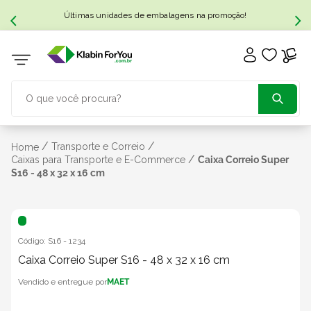
Últimas unidades de embalagens na promoção!
O que você procura?
TERMOS MAIS BUSCADOS
/
/
Transporte e Correio
Home
/
Caixas para Transporte e E-Commerce
Caixa Correio Super
S16 - 48 x 32 x 16 cm
1
º
caixa papelão
2
º
caixa
Código:
S16
-
1234
3
º
Caixa Correio Super S16 - 48 x 32 x 16 cm
caixa sedex
MAET
4
º
caixas