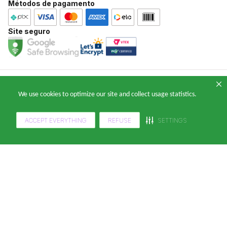
Métodos de pagamento
Atendimento WhatsApp: (11) 2391-0220
E-mail: falecomklabinforyou@klabin.com.br
Site seguro
Copyright 2024 — © Klabin ForYou Solucoes em Papel S.A. CNPJ/MF nº
We use cookies to optimize our site and collect usage statistics.
05.905.802/0001-64 Avenida Brigadeiro Faria Lima, nº 949 - Pinheiros, São
Paulo - SP, 14º andar, CEP 05426-100
ACCEPT EVERYTHING
REFUSE
SETTINGS