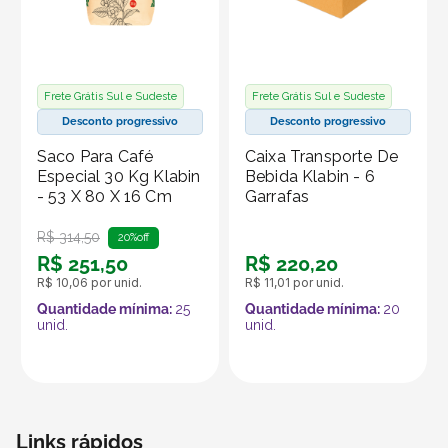
Produto vendido por Seller :)
Um Seller Klabin é um parceiro que vende seus
produtos no marketplace Klabin ForYou, aproveitando o
alcance e os recursos da plataforma, que é
Frete Grátis Sul e Sudeste
Frete Grátis Sul e Sudeste
especializada em embalagens e produtos em papel.
Desconto progressivo
Desconto progressivo
Saco Para Café
Caixa Transporte De
Especial 30 Kg Klabin
Bebida Klabin - 6
- 53 X 80 X 16 Cm
Garrafas
R$
314
,
50
20%
off
R$
251
,
50
R$
220
,
20
R$
10
,
06
por unid.
R$
11
,
01
por unid.
Quantidade mínima:
25
Quantidade mínima:
20
unid.
unid.
Links rápidos