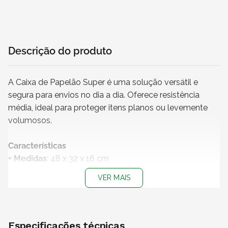
Descrição do produto
A Caixa de Papelão Super é uma solução versátil e
segura para envios no dia a dia. Oferece resistência
média, ideal para proteger itens planos ou levemente
volumosos.
Características
+ Medidas
: 48 x 32 x 16 cm
+ Impressão
: Sem impressão
VER MAIS
+ Material:
Papelão Ondulado | Onda C | Coluna 6.5
kgf/cm
+ Cor do papel
: Kraft
+
Produto não personalizável
Especificações técnicas