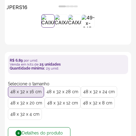
5
º
transporte
6
º
bebida
7
º
café
R$
6
,
89
por unid.
8
º
saco
Venda em kits de
25
unidades
Quantidade mínima:
25
unid.
9
º
papel semente
Selecione o tamanho
48 x 32 x 16 cm
48 x 32 x 28 cm
48 x 32 x 24 cm
10
º
bebidas
48 x 32 x 20 cm
48 x 32 x 12 cm
48 x 32 x 8 cm
48 x 32 x 4 cm
Detalhes do produto