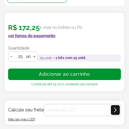
R$
172
,
25
à vista no boleto ou Pix
ver fomas de pagamento
Quantidade
un.
25
unid. =
1
kits com
25
unid.
Adicionar ao carrinho
Limite de até
15.000
unidades por compra
Calcule seu frete
Não sei meu CEP