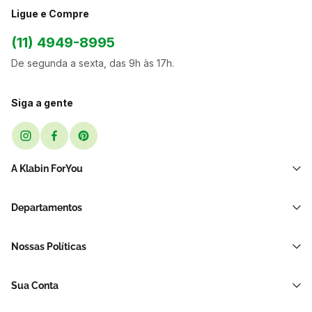
Ligue e Compre
(11) 4949-8995
De segunda a sexta, das 9h às 17h.
Siga a gente
A Klabin ForYou
Sobre Nós
Departamentos
Black Friday
Transporte e Correio
Sellers
Nossas Políticas
Sacos e Sacolas
Blog
Política de Privacidade LGPD
Restaurante E Delivery
Sua Conta
Política de Devolução e Reembolso
Acessórios Para Embalagens
Minha Conta
Política de Cancelamento