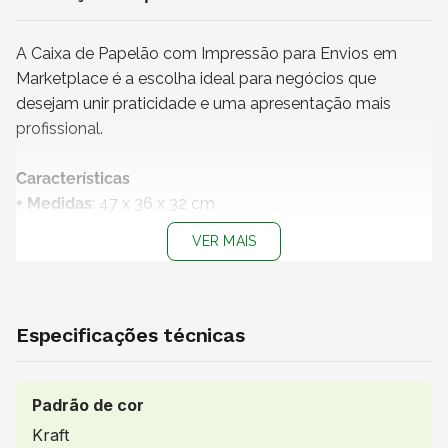
A Caixa de Papelão com Impressão para Envios em
Marketplace é a escolha ideal para negócios que
desejam unir praticidade e uma apresentação mais
profissional.
Características
+ Medidas
: 47 x 36 x 32 cm
+ Impressão
: Impressão “Olá, cheguei!”
VER MAIS
+ Material:
Papelão Ondulado
+ Cor do papel
: Kraft
+
Produto não personalizável
+
Embalagem 100% reciclável
Especificações técnicas
+ Vendido e entregue por
: NZB Embalagens
Uso indicado
Padrão de cor
Indicada para envio de itens grandes como lençóis,
Kraft