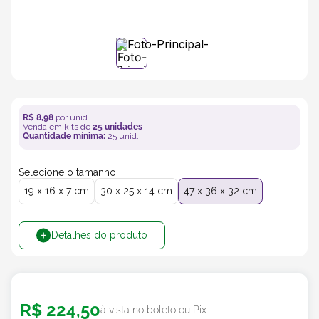
5
º
transporte
6
º
bebida
7
º
café
R$
8
,
98
por unid.
Venda em kits de
25
unidades
Quantidade mínima:
25
unid.
8
º
saco
Selecione o tamanho
9
º
papel semente
19 x 16 x 7 cm
30 x 25 x 14 cm
47 x 36 x 32 cm
10
º
bebidas
Detalhes do produto
R$
224
,
50
à vista no boleto ou Pix