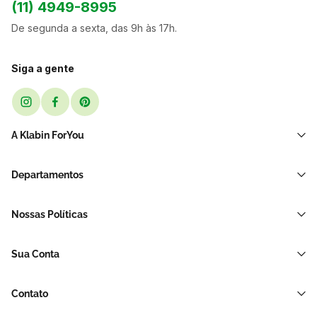
(11) 4949-8995
De segunda a sexta, das 9h às 17h.
Siga a gente
A Klabin ForYou
Sobre Nós
Departamentos
Black Friday
Transporte e Correio
Sellers
Nossas Políticas
Sacos e Sacolas
Blog
Política de Privacidade LGPD
Restaurante E Delivery
Sua Conta
Política de Devolução e Reembolso
Acessórios Para Embalagens
Minha Conta
Política de Cancelamento
Hortifrúti
Contato
Meus Pedidos
Brinquedos de Papelão
Soluções para sua empresa