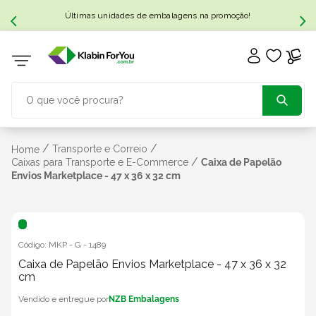
Últimas unidades de embalagens na promoção!
O que você procura?
TERMOS MAIS BUSCADOS
/
/
Transporte e Correio
Home
/
Caixas para Transporte e E-Commerce
Caixa de Papelão
Envios Marketplace - 47 x 36 x 32 cm
1
º
caixa papelão
2
º
caixa
Código:
MKP - G
-
1489
3
º
Caixa de Papelão Envios Marketplace - 47 x 36 x 32
caixa sedex
cm
NZB Embalagens
4
º
caixas