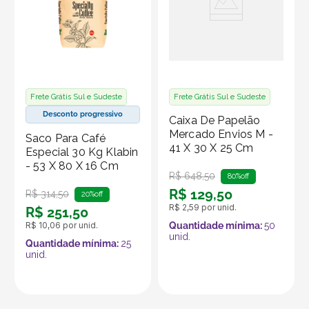
produtos no marketplace Klabin ForYou, aproveitando o
alcance e os recursos da plataforma, que é
especializada em embalagens e produtos em papel.
Meta descrição
Caixa de papelão com impressão ideal para envios via
Frete Grátis Sul e Sudeste
Frete Grátis Sul e Sudeste
marketplace. Protege e valoriza seus produtos. Feita
Desconto progressivo
Caixa De Papelão
com papel 100% reciclável e sustentável.
Mercado Envios M -
Saco Para Café
41 X 30 X 25 Cm
Especial 30 Kg Klabin
- 53 X 80 X 16 Cm
R$
648
,
50
80%
off
R$
129
,
50
R$
314
,
50
20%
off
R$
2
,
59
por unid.
R$
251
,
50
R$
10
,
06
por unid.
Quantidade mínima:
50
unid.
Quantidade mínima:
25
unid.