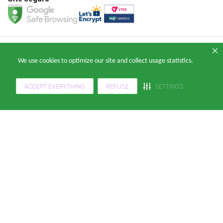
Copyright 2024 — © Klabin ForYou Solucoes em Papel S.A. CNPJ/MF nº
We use cookies to optimize our site and collect usage statistics.
05.905.802/0001-64 Avenida Brigadeiro Faria Lima, nº 949 - Pinheiros, São
Paulo - SP, 14º andar, CEP 05426-100
ACCEPT EVERYTHING
REFUSE
SETTINGS