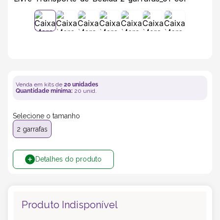
5
º
transporte
6
º
caixas
7
º
café
Venda em kits de
20
unidades
Quantidade mínima:
20
unid.
8
º
saco
Selecione o tamanho
9
º
bebidas
2 garrafas
10
º
papel semente
Detalhes do produto
Produto Indisponível