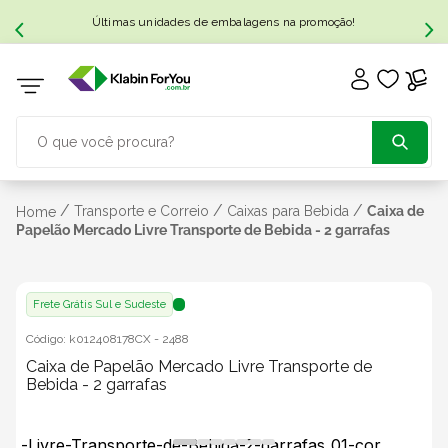
Últimas unidades de embalagens na promoção!
O que você procura?
TERMOS MAIS BUSCADOS
/
/
/
Transporte e Correio
Caixas para Bebida
Caixa de
Home
Papelão Mercado Livre Transporte de Bebida - 2 garrafas
1
º
caixa papelão
Frete Grátis Sul e Sudeste
2
º
caixa
Código:
k012408178CX
-
2488
Caixa de Papelão Mercado Livre Transporte de
3
º
caixa sedex
Bebida - 2 garrafas
4
º
bebida