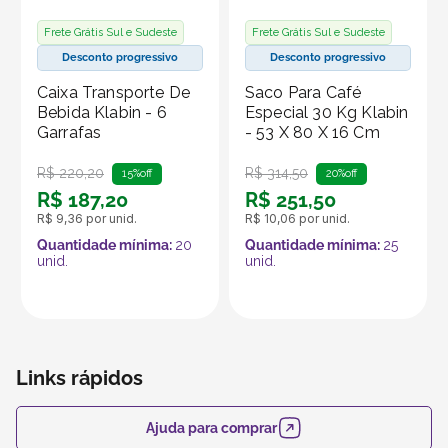
Frete Grátis Sul e Sudeste
Frete Grátis Sul e Sudeste
Desconto progressivo
Desconto progressivo
Caixa Transporte De
Saco Para Café
Bebida Klabin - 6
Especial 30 Kg Klabin
Garrafas
- 53 X 80 X 16 Cm
R$
220
,
20
R$
314
,
50
15%
off
20%
off
R$
187
,
20
R$
251
,
50
R$
9
,
36
por unid.
R$
10
,
06
por unid.
Quantidade mínima:
20
Quantidade mínima:
25
unid.
unid.
Links rápidos
Ajuda para comprar