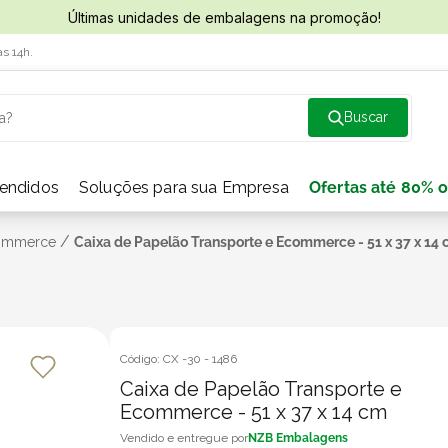
Últimas unidades de embalagens na promoção!
às 14h.
a?
vendidos
Soluções para sua Empresa
Ofertas até 80% o
/
Commerce
Caixa de Papelão Transporte e Ecommerce - 51 x 37 x 14
Código:
CX -30
-
1486
Caixa de Papelão Transporte e
Ecommerce - 51 x 37 x 14 cm
NZB Embalagens