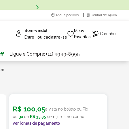
Meus pedidos
Central de Ajuda
Bem-vindo!
Meus
Carrinho
Entre
ou
cadastre-se
Favoritos
ff
Ligue e Compre: (11) 4949-8995
 cm
R$
100
,
05
à vista no boleto ou Pix
ou
3
x
de
R$
33
,
35
sem juros no cartão
ver fomas de pagamento