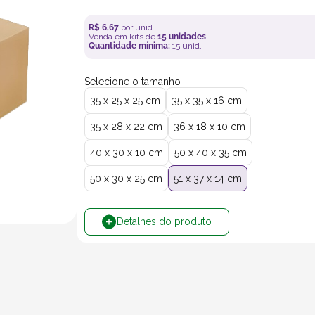
R$
6
,
67
por unid.
Venda em kits de
15
unidades
Quantidade mínima:
15
unid.
Selecione o tamanho
35 x 25 x 25 cm
35 x 35 x 16 cm
35 x 28 x 22 cm
36 x 18 x 10 cm
40 x 30 x 10 cm
50 x 40 x 35 cm
50 x 30 x 25 cm
51 x 37 x 14 cm
Detalhes do produto