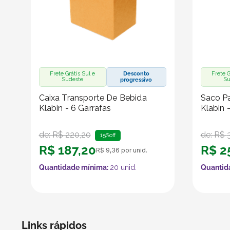
Frete Grátis Sul e
Desconto
Frete G
Sudeste
Su
progressivo
Caixa Transporte De Bebida
Saco Pa
Klabin - 6 Garrafas
Klabin 
de:
R$
220
,
20
de:
R$
15%
off
R$
187
,
20
R$
2
R$
9
,
36
por unid.
Quantidade mínima:
20
unid.
Quantid
Links rápidos