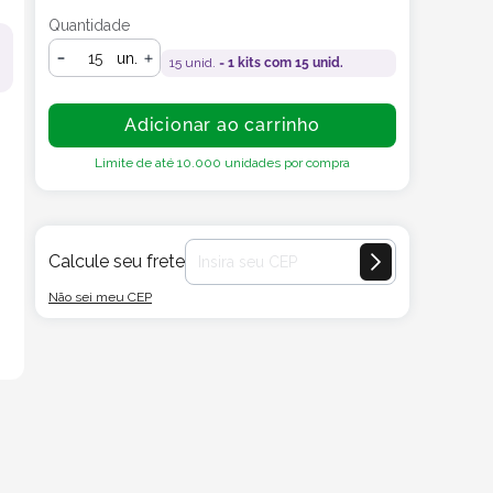
Quantidade
un.
15
unid. =
1
kits com
15
unid.
Adicionar ao carrinho
Limite de até
10.000
unidades por compra
Calcule seu frete
Não sei meu CEP