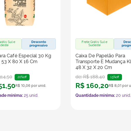
rátis Sul e
Desconto
Frete Grátis Sul e
Desc
deste
Sudeste
progressivo
progr
ra Café Especial 30 Kg
Caixa De Papelão Para
- 53 X 80 X 16 Cm
Transporte E Mudança Kl
48 X 32 X 20 Cm
314
,
50
de:
R$
188
,
40
20%
off
15%
off
51
,
50
R$
160
,
20
R$
10
,
06
por unid.
R$
8
,
01
por u
ade mínima:
25
unid.
Quantidade mínima:
20
unid.