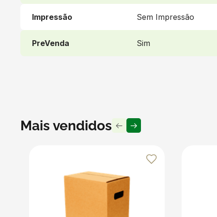
Recomendações
Impressão
Sem Impressão
Para maior segurança, recomendamos preencher totalmente
durante o transporte. Utilize Bobinas Kraft, Papel Pic
PreVenda
Sim
transporte de líquidos. Proteja suas entregas e surpre
Produto vendido por Seller :)
Um Seller Klabin é um parceiro que vende seus produt
embalagens e produtos em papel.
Mais vendidos