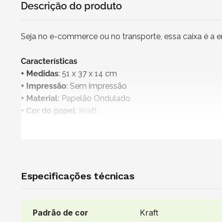
Descrição do produto
Seja no e-commerce ou no transporte, essa caixa é a 
Características
+ Medidas
: 51 x 37 x 14 cm
+ Impressão
: Sem impressão
+ Material:
Papelão Ondulado
+ Cor do papel
: Kraft
+
Produto não personalizável
+
Embalagem 100% reciclável
+ Vendido e entregue por
: NZB Embalagens
Uso indicado
Especificações técnicas
Ideal para enviar itens médios e grandes como roupas, 
automotivas leves, utensílios domésticos e kits person
assistência técnica, mudanças residenciais e corporativ
Padrão de cor
Kraft