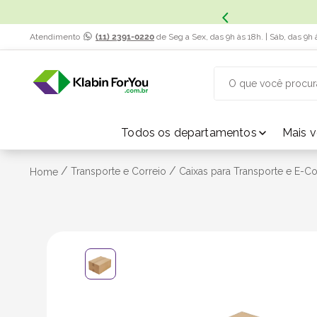
x. Saiba Mais.
Atendimento
(11) 2391-0220
de Seg a Sex, das 9h às 18h. | Sáb, das 9h 
O que você procur
TERMOS MAIS BUSCADOS
Todos os departamentos
Mais 
1
º
caixa papelão
/
/
Transporte e Correio
Caixas para Transporte e E-
Home
2
º
caixa
3
º
caixa sedex
4
º
bebida