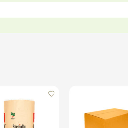
 o interior da caixa para distribuir o peso de forma equilib
ado ou Plástico Bolha como amortecimento interno. Feche bem 
enda seu cliente com embalagens resistentes e organizadas!
os no marketplace Klabin ForYou, aproveitando o alcance e o