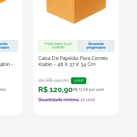
onto
Frete Grátis Sul e
Desconto
Sudeste
essivo
progressivo
Caixa De Papelão Para Correio
abin -
Klabin - 48 X 37 X 34 Cm
de:
R$
142
,
20
15%
off
R$
120
,
90
nid.
R$
12
,
09
por unid.
Quantidade mínima:
10
unid.