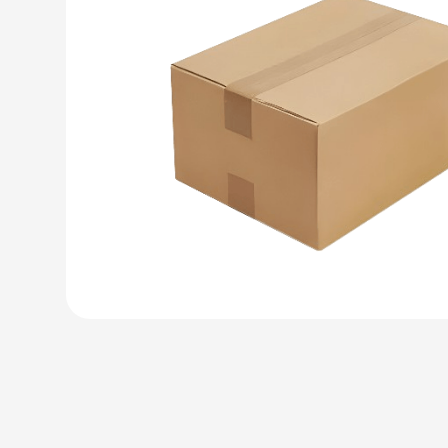
5
º
transporte
6
º
caixas
7
º
café
8
º
saco
9
º
bebidas
10
º
papel semente