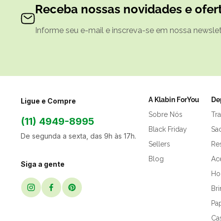
Receba nossas novidades e ofert
Informe seu e-mail e inscreva-se em nossa newslett
A Klabin ForYou
De
Ligue e Compre
Sobre Nós
Tr
(11) 4949-8995
Black Friday
Sa
De segunda a sexta, das 9h às 17h.
Sellers
Res
Blog
Ac
Siga a gente
Hor
Br
Pap
Ca