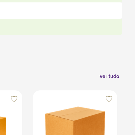
rada, evitar folgas e garantir maior estabilidade
as caixas com fitas adesivas resistentes e evite o
s recursos da plataforma, que é especializada em
ver tudo