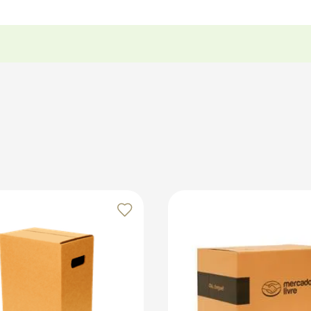
 o interior da caixa para distribuir o peso de forma equilib
ado ou Plástico Bolha como amortecimento interno. Feche bem 
enda seu cliente com embalagens resistentes e organizadas!
os no marketplace Klabin ForYou, aproveitando o alcance e o