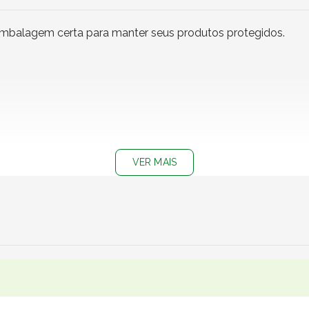
embalagem certa para manter seus produtos protegidos.
VER MAIS
cos, livros, eletrônicos pequenos, artigos de decoração, brin
s, marketplaces, papelarias, boutiques, lojas de presentes, e