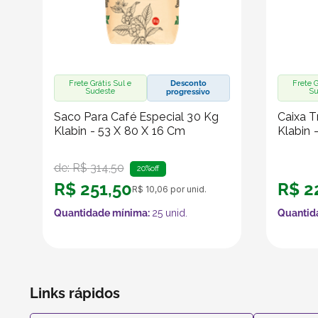
Frete Grátis Sul e
Desconto
Frete G
Sudeste
Su
progressivo
Saco Para Café Especial 30 Kg
Caixa T
Klabin - 53 X 80 X 16 Cm
Klabin 
de:
R$
314
,
50
20%
off
R$
251
,
50
R$
2
R$
10
,
06
por unid.
Quantidade mínima:
25
unid.
Quantid
Links rápidos