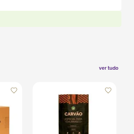
rada, evitar folgas e garantir maior estabilidade
as caixas com fitas adesivas resistentes e evite o
s recursos da plataforma, que é especializada em
ver tudo