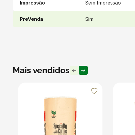
Impressão
Sem Impressão
Para maior segurança, recomendamos preencher totalmente
durante o transporte. Utilize Bobinas Kraft, Papel Pic
PreVenda
Sim
transporte de líquidos. Proteja suas entregas e surpre
Produto vendido por Seller :)
Um Seller Klabin é um parceiro que vende seus produt
embalagens e produtos em papel.
Mais vendidos