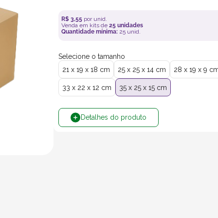
R$
3
,
55
por unid.
Venda em kits de
25
unidades
Quantidade mínima:
25
unid.
Selecione o tamanho
21 x 19 x 18 cm
25 x 25 x 14 cm
28 x 19 x 9 c
33 x 22 x 12 cm
35 x 25 x 15 cm
Detalhes do produto