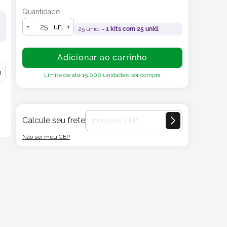
Quantidade
un.
25
unid. =
1
kits com
25
unid.
Adicionar ao carrinho
m
Limite de até
15.000
unidades por compra
Calcule seu frete
Não sei meu CEP