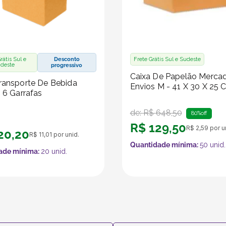
rátis Sul e
Desconto
Frete Grátis Sul e Sudeste
deste
progressivo
Caixa De Papelão Merca
ransporte De Bebida
Envios M - 41 X 30 X 25 
- 6 Garrafas
de:
R$
648
,
50
80%
off
R$
129
,
50
R$
2
,
59
por u
20
,
20
R$
11
,
01
por unid.
Quantidade mínima:
50
unid.
ade mínima:
20
unid.