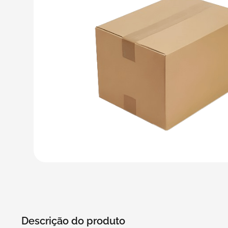
5
º
transporte
6
º
bebida
7
º
café
8
º
saco
9
º
papel semente
10
º
bebidas
Descrição do produto