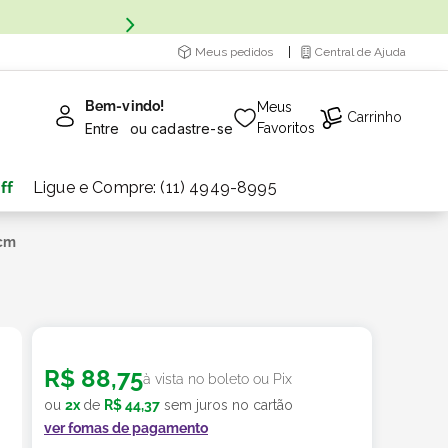
Meus pedidos
Central de Ajuda
Bem-vindo!
Meus
Carrinho
Entre
ou
cadastre-se
Favoritos
ff
Ligue e Compre: (11) 4949-8995
 cm
R$
88
,
75
à vista no boleto ou Pix
ou
2
x
de
R$
44
,
37
sem juros no cartão
ver fomas de pagamento