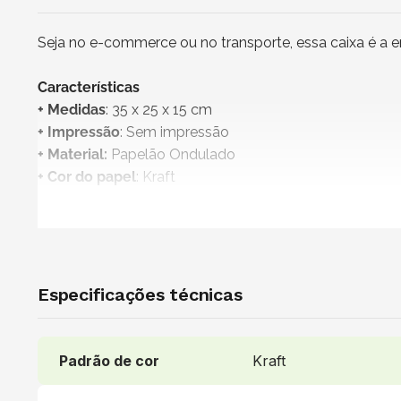
Seja no e-commerce ou no transporte, essa caixa é a 
Características
+ Medidas
: 35 x 25 x 15 cm
+ Impressão
: Sem impressão
+ Material:
Papelão Ondulado
+ Cor do papel
: Kraft
+
Produto não personalizável
+
Embalagem 100% reciclável
+ Vendido e entregue por
: NZB Embalagens
Uso indicado
Especificações técnicas
Ideal para enviar roupas, sapatos, acessórios, cosméti
e kits personalizados. Recomendadas para lojas virtuai
corporativas.
Padrão de cor
Kraft
Recomendações