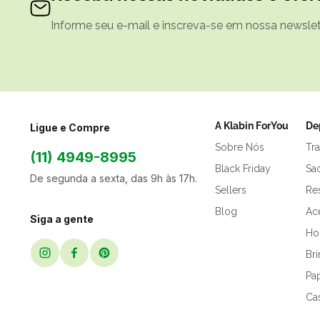
Informe seu e-mail e inscreva-se em nossa newslett
A Klabin ForYou
De
Ligue e Compre
Sobre Nós
Tr
(11) 4949-8995
Black Friday
Sa
De segunda a sexta, das 9h às 17h.
Sellers
Res
Blog
Ac
Siga a gente
Hor
Br
Pap
Ca