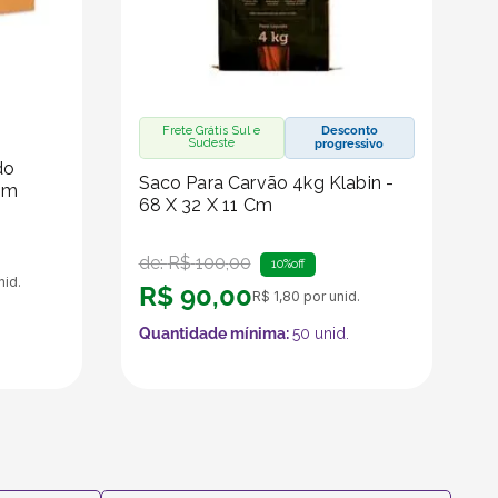
Frete Grátis Sul e
Desconto
Sudeste
progressivo
do
Saco Para Carvão 4kg Klabin -
Cm
68 X 32 X 11 Cm
de:
R$
100
,
00
10%
off
nid.
R$
90
,
00
R$
1
,
80
por unid.
Quantidade mínima:
50
unid.