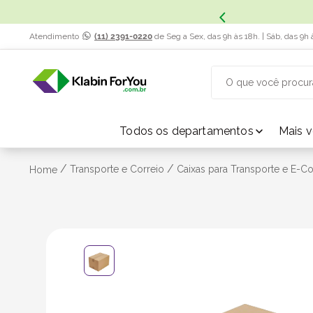
x. Saiba Mais.
Atendimento
(11) 2391-0220
de Seg a Sex, das 9h às 18h. | Sáb, das 9h 
O que você procur
TERMOS MAIS BUSCADOS
Todos os departamentos
Mais 
1
º
caixa papelão
/
/
Transporte e Correio
Caixas para Transporte e E-
Home
2
º
caixa
3
º
caixa sedex
4
º
caixas