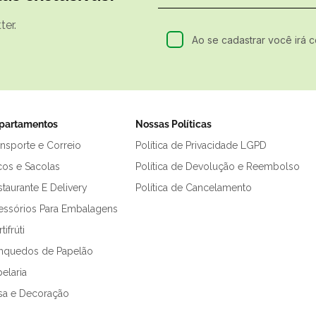
er.
Ao se cadastrar você irá 
partamentos
Nossas Políticas
ansporte e Correio
Política de Privacidade LGPD
cos e Sacolas
Política de Devolução e Reembolso
taurante E Delivery
Política de Cancelamento
essórios Para Embalagens
tifrúti
inquedos de Papelão
elaria
sa e Decoração