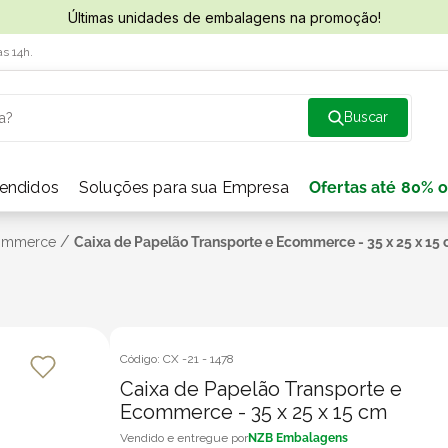
Últimas unidades de embalagens na promoção!
às 14h.
a?
vendidos
Soluções para sua Empresa
Ofertas até 80% o
/
Commerce
Caixa de Papelão Transporte e Ecommerce - 35 x 25 x 15
Código:
CX -21
-
1478
Caixa de Papelão Transporte e
Ecommerce - 35 x 25 x 15 cm
NZB Embalagens