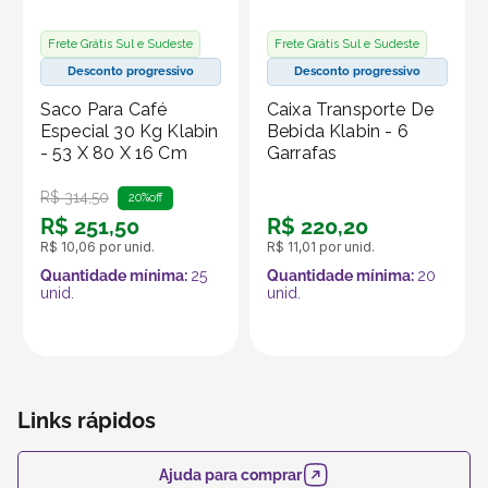
Produto vendido por Seller :)
Um Seller Klabin é um parceiro que vende seus
Frete Grátis Sul e Sudeste
Frete Grátis Sul e Sudeste
produtos no marketplace Klabin ForYou, aproveitando o
Desconto progressivo
Desconto progressivo
alcance e os recursos da plataforma, que é
Saco Para Café
Caixa Transporte De
especializada em embalagens e produtos em papel.
Especial 30 Kg Klabin
Bebida Klabin - 6
- 53 X 80 X 16 Cm
Garrafas
R$
314
,
50
20%
off
R$
251
,
50
R$
220
,
20
R$
10
,
06
por unid.
R$
11
,
01
por unid.
Quantidade mínima:
25
Quantidade mínima:
20
unid.
unid.
Links rápidos
Ajuda para comprar