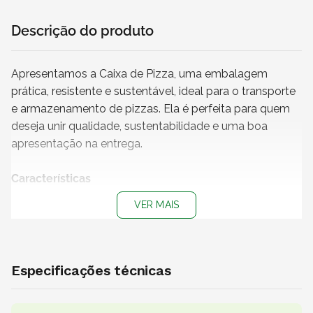
Descrição do produto
Apresentamos a Caixa de Pizza, uma embalagem
prática, resistente e sustentável, ideal para o transporte
e armazenamento de pizzas. Ela é perfeita para quem
deseja unir qualidade, sustentabilidade e uma boa
apresentação na entrega.
Características
+ Medidas
: 35 x 35 x 4 cm
VER MAIS
+ Modelo
: Caixa de pizza chanfrada
+ Impressão
: Sem impressão
+ Material:
Papelão Ondulado
+ Cor do papel
: Branco (externo) e kraft (interno)
Especificações técnicas
+
Produto não personalizável
+
Embalagem 100% reciclável