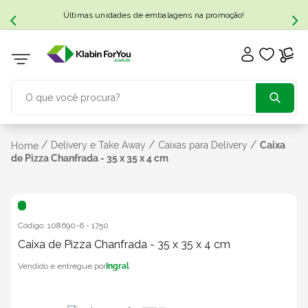
Últimas unidades de embalagens na promoção!
O que você procura?
TERMOS MAIS BUSCADOS
/
/
/
Delivery e Take Away
Caixas para Delivery
Caixa
Home
de Pizza Chanfrada - 35 x 35 x 4 cm
1
º
caixa papelão
2
º
caixa
Código:
108690-6
-
1750
Caixa de Pizza Chanfrada - 35 x 35 x 4 cm
3
º
caixa sedex
Ingral
4
º
caixas