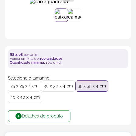
5
º
transporte
6
º
bebida
7
º
café
R$
4
,
08
por unid.
Venda em kits de
100
unidades
8
º
saco
Quantidade mínima:
100
unid.
Selecione o tamanho
9
º
papel semente
25 x 25 x 4 cm
30 x 30 x 4 cm
35 x 35 x 4 cm
10
º
bebidas
40 x 40 x 4 cm
Detalhes do produto