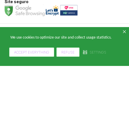
Site seguro
Copyright 2024 — © Klabin ForYou Solucoes em Papel S.A. CNPJ/MF nº
We use cookies to optimize our site and collect usage statistics.
05.905.802/0001-64 Avenida Brigadeiro Faria Lima, nº 949 - Pinheiros, São
Paulo - SP, 14º andar, CEP 05426-100
ACCEPT EVERYTHING
REFUSE
SETTINGS