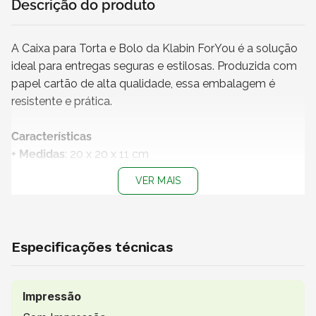
Descrição do produto
A Caixa para Torta e Bolo da Klabin ForYou é a solução
ideal para entregas seguras e estilosas. Produzida com
papel cartão de alta qualidade, essa embalagem é
resistente e prática.
Características
+ Medidas
: 20 x 20 x 11 cm
+ Material:
Papel cartão
VER MAIS
+ Impressão
: Sem impressão
+
Produto não personalizável
+
Embalagem 100% reciclável
+ Vendido e entregue por
: SABR
Especificações técnicas
Uso Indicado
Indicada para confeitarias, padarias, buffets e negócios
Impressão
de delivery que trabalham com bolos, tortas, quiches e