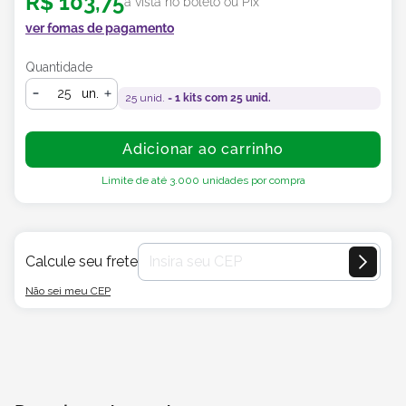
R$
103
,
75
à vista no boleto ou Pix
ver fomas de pagamento
Quantidade
un.
25
unid. =
1
kits com
25
unid.
Adicionar ao carrinho
Limite de até
3.000
unidades por compra
Calcule seu frete
Não sei meu CEP