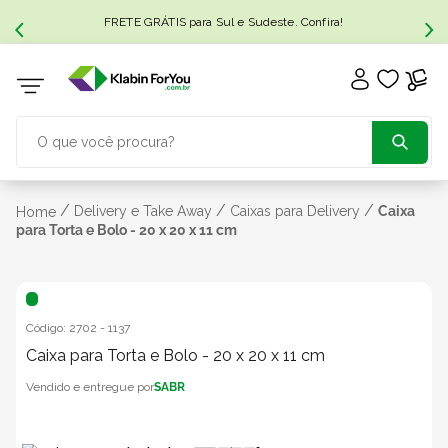
FRETE GRÁTIS para Sul e Sudeste. Confira!
O que você procura?
TERMOS MAIS BUSCADOS
/
/
/
Delivery e Take Away
Caixas para Delivery
Caixa
Home
para Torta e Bolo - 20 x 20 x 11 cm
1
º
caixa papelão
2
º
caixa
Código:
2702
-
1137
Caixa para Torta e Bolo - 20 x 20 x 11 cm
3
º
caixa sedex
SABR
4
º
transporte