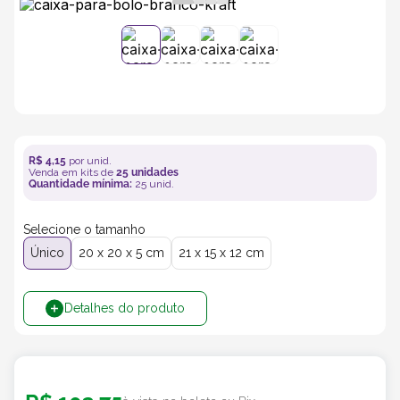
5
º
caixas
6
º
bebida
7
º
café
R$
4
,
15
por unid.
Venda em kits de
25
unidades
8
º
saco
Quantidade mínima:
25
unid.
Selecione o tamanho
9
º
bebidas
Único
20 x 20 x 5 cm
21 x 15 x 12 cm
10
º
papel semente
Detalhes do produto