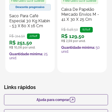
Frete Grátis Sul e Sudeste
Frete Grátis Sul e Sudeste
produtos no marketplace Klabin ForYou, aproveitando o
Desconto progressivo
Caixa De Papelão
alcance e os recursos da plataforma, que é
Mercado Envios M -
Saco Para Café
especializada em embalagens e produtos em papel.
41 X 30 X 25 Cm
Especial 30 Kg Klabin
- 53 X 80 X 16 Cm
R$
648
,
50
80%
off
R$
129
,
50
R$
314
,
50
20%
off
R$
2
,
59
por unid.
R$
251
,
50
R$
10
,
06
por unid.
Quantidade mínima:
50
unid.
Quantidade mínima:
25
unid.
Links rápidos
Ajuda para comprar