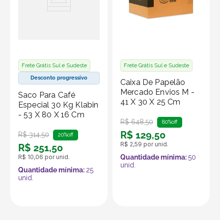
Para garantir o melhor desempenho da caixa,
recomendamos que ela seja preenchida com produtos
leves e que o peso seja bem distribuído. Mantenha a
caixa em locais secos e, ao transportar itens frágeis ou
pesados, utilize materiais de proteção para garantir
segurança e integridade.
Frete Grátis Sul e Sudeste
Frete Grátis Sul e Sudeste
Desconto progressivo
Caixa De Papelão
Produto vendido por Seller :)
Mercado Envios M -
Saco Para Café
41 X 30 X 25 Cm
Um Seller Klabin é um parceiro que vende seus
Especial 30 Kg Klabin
- 53 X 80 X 16 Cm
produtos no marketplace Klabin ForYou, aproveitando o
R$
648
,
50
80%
off
alcance e os recursos da plataforma, que é
R$
129
,
50
R$
314
,
50
20%
off
especializada em embalagens e produtos em papel.
R$
2
,
59
por unid.
R$
251
,
50
R$
10
,
06
por unid.
Quantidade mínima:
50
unid.
Quantidade mínima:
25
unid.