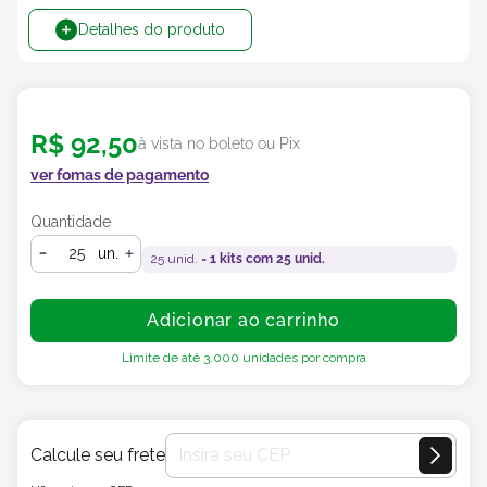
Detalhes do produto
R$
92
,
50
à vista no boleto ou Pix
ver fomas de pagamento
Quantidade
un.
25
unid. =
1
kits com
25
unid.
Adicionar ao carrinho
Limite de até
3.000
unidades por compra
Calcule seu frete