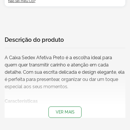
Não sei meu CEP
Descrição do produto
A Caixa Sedex Afetiva Preto é a escolha ideal para
quem quer transmitir carinho e atenção em cada
detalhe. Com sua escrita delicada e design elegante, ela
é perfeita para presentear, organizar ou dar um toque
especial aos seus momentos.
Características
VER MAIS
Modelo:
Corte e vinco / Unboxing
Medidas (C x L x A):
30 x 25 x 4 cm
Material:
Papelão ondulado