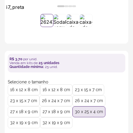
5
º
transporte
6
º
bebida
7
º
café
R$
3
,
70
por unid.
8
º
bebidas
Venda em kits de
25
unidades
Quantidade mínima:
25
unid.
9
º
saco
Selecione o tamanho
16 x 12 x 8 cm
16 x 12 x 8 cm
23 x 15 x 7 cm
10
º
papel semente
23 x 15 x 7 cm
26 x 24 x 7 cm
26 x 24 x 7 cm
27 x 18 x 9 cm
27 x 18 x 9 cm
30 x 25 x 4 cm
32 x 19 x 9 cm
32 x 19 x 9 cm