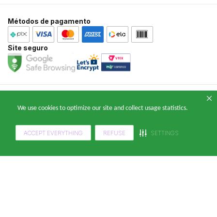
Papelaria
Central de Ajuda
Casa e Decoração
Métodos de pagamento
Atendimento WhatsApp: (11) 2391-0220
E-mail: falecomklabinforyou@klabin.com.br
Site seguro
Copyright 2024 — © Klabin ForYou Solucoes em Papel S.A. CNPJ/MF nº
We use cookies to optimize our site and collect usage statistics.
05.905.802/0001-64 Avenida Brigadeiro Faria Lima, nº 949 - Pinheiros, São
Paulo - SP, 14º andar, CEP 05426-100
ACCEPT EVERYTHING
REFUSE
SETTINGS