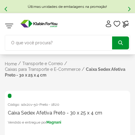
Últimas unidades de embalagens na promoção!
O que você procura?
TERMOS MAIS BUSCADOS
/
/
Transporte e Correio
Home
/
Caixas para Transporte e E-Commerce
Caixa Sedex Afetiva
Preto - 30 x 25 x 4 cm
1
º
caixa papelão
2
º
caixa
Código:
sdx2cv-50-Preto
-
1820
3
º
Caixa Sedex Afetiva Preto - 30 x 25 x 4 cm
caixa sedex
Magnani
4
º
caixas