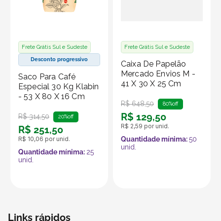
Frete Grátis Sul e Sudeste
Frete Grátis Sul e Sudeste
Desconto progressivo
Caixa De Papelão
Mercado Envios M -
Saco Para Café
41 X 30 X 25 Cm
Especial 30 Kg Klabin
- 53 X 80 X 16 Cm
R$
648
,
50
80%
off
R$
129
,
50
R$
314
,
50
20%
off
R$
2
,
59
por unid.
R$
251
,
50
R$
10
,
06
por unid.
Quantidade mínima:
50
unid.
Quantidade mínima:
25
unid.
Links rápidos