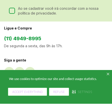
Ao se cadastrar você irá concordar com a nossa
política de privacidade.
Ligue e Compre
(11) 4949-8995
De segunda a sexta, das 9h às 17h.
Siga a gente
We use cookies to optimize our site and collect usage statistics.
A Klabin ForYou
Sobre Nós
ACCEPT EVERYTHING
REFUSE
SETTINGS
Departamentos
Black Friday
Transporte e Correio
Sellers
Nossas Políticas