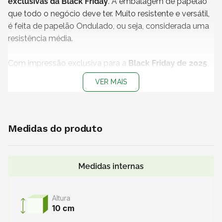
exclusivas da Black Friday
. A embalagem de papelão
que todo o negócio deve ter. Muito resistente e versátil,
é feita de papelão Ondulado, ou seja, considerada uma
resistência média.
Com impressão exclusiva para a
Black Friday de 2025
,
nossa embalagem continua contando com a qualidade
VER MAIS
que você já conhece e com ainda mais personalidade!
Agregue valor e segurança ao seu produto e surpreenda
seu cliente com a qualidade de sua embalagem! Mas
corre que nosso estoque é limitado e você não pode
Medidas do produto
ficar de fora, certo?
Medidas internas
Altura
10 cm