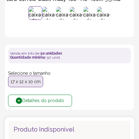
5
º
transporte
6
º
bebida
7
º
café
Venda em kits de
50
unidades
Quantidade mínima:
50
unid.
8
º
saco
Selecione o tamanho
9
º
papel semente
17 x 12 x 10 cm
10
º
bebidas
Detalhes do produto
Produto Indisponível