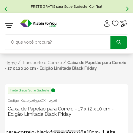
FRETE GRÁTIS para Sul e Sudeste. Confira!
O que você procura?
TERMOS MAIS BUSCADOS
/
/
Transporte e Correio
Caixa de Papelão para Correio
Home
- 17 x 12 x 10 cm - Edição Limitada Black Friday
1
º
caixa papelão
Frete Grátis Sul e Sudeste
2
º
caixa
Código:
K012506390CX
-
2526
Caixa de Papelão para Correio - 17 x 12 x 10 cm -
3
º
caixa sedex
Edição Limitada Black Friday
4
º
caixas