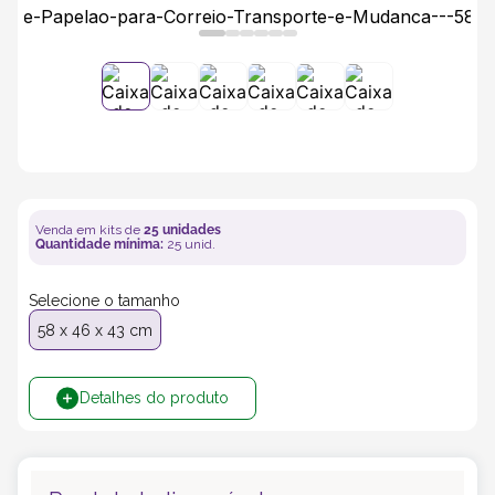
5
º
caixas
6
º
bebida
7
º
café
8
º
saco
Venda em kits de
25
unidades
Quantidade mínima:
25
unid.
9
º
bebidas
Selecione o tamanho
58 x 46 x 43 cm
10
º
papel semente
Detalhes do produto