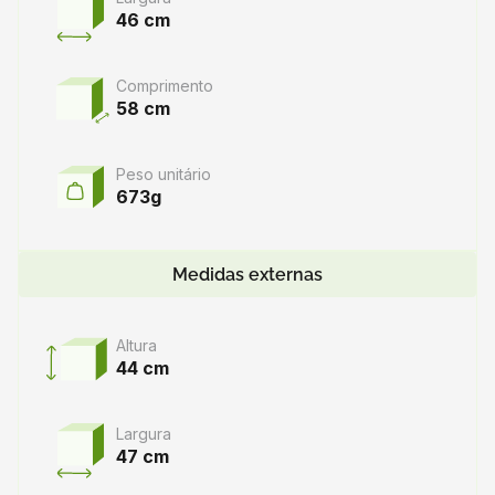
46 cm
Comprimento
58 cm
Peso unitário
673g
Medidas externas
Altura
44 cm
Largura
47 cm