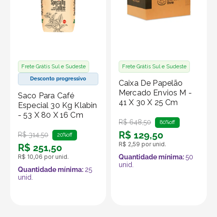
Frete Grátis Sul e Sudeste
Frete Grátis Sul e Sudeste
Desconto progressivo
Caixa De Papelão
Mercado Envios M -
Saco Para Café
41 X 30 X 25 Cm
Especial 30 Kg Klabin
- 53 X 80 X 16 Cm
R$
648
,
50
80%
off
R$
129
,
50
R$
314
,
50
20%
off
R$
2
,
59
por unid.
R$
251
,
50
R$
10
,
06
por unid.
Quantidade mínima:
50
unid.
Quantidade mínima:
25
unid.