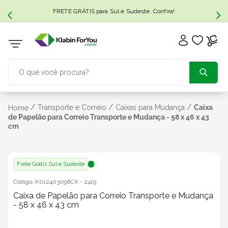
FRETE GRÁTIS para Sul e Sudeste. Confira!
O que você procura?
TERMOS MAIS BUSCADOS
/
/
/
Transporte e Correio
Caixas para Mudança
Caixa
Home
de Papelão para Correio Transporte e Mudança - 58 x 46 x 43
cm
1
º
caixa papelão
2
º
caixa
Frete Grátis Sul e Sudeste
Código:
K012403096CX
-
2419
3
º
caixa sedex
Caixa de Papelão para Correio Transporte e Mudança
- 58 x 46 x 43 cm
4
º
transporte