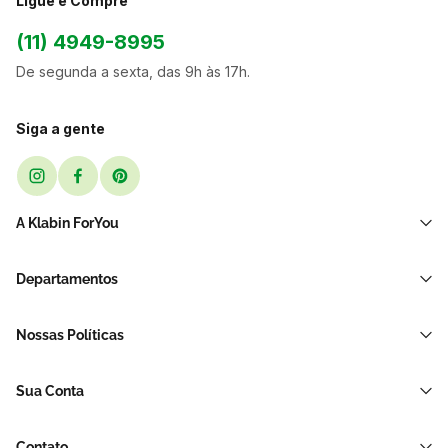
Ligue e Compre
(11) 4949-8995
De segunda a sexta, das 9h às 17h.
Siga a gente
A Klabin ForYou
Sobre Nós
Departamentos
Black Friday
Transporte e Correio
Sellers
Nossas Políticas
Sacos e Sacolas
Blog
Política de Privacidade LGPD
Restaurante E Delivery
Sua Conta
Política de Devolução e Reembolso
Acessórios Para Embalagens
Minha Conta
Política de Cancelamento
Hortifrúti
Contato