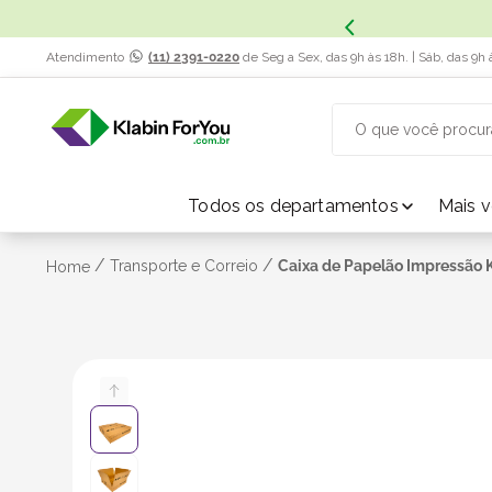
x. Saiba Mais.
Atendimento
(11) 2391-0220
de Seg a Sex, das 9h às 18h. | Sáb, das 9h 
O que você procur
TERMOS MAIS BUSCADOS
Todos os departamentos
Mais 
1
º
caixa papelão
/
/
Transporte e Correio
Caixa de Papelão Impressão K4
Home
2
º
caixa
3
º
caixa sedex
4
º
bebida