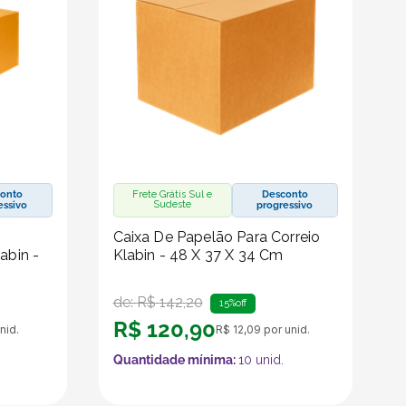
onto
Frete Grátis Sul e
Desconto
Sudeste
essivo
progressivo
Caixa De Papelão Para Correio
abin -
Klabin - 48 X 37 X 34 Cm
de:
R$
142
,
20
15%
off
R$
120
,
90
nid.
R$
12
,
09
por unid.
Quantidade mínima:
10
unid.