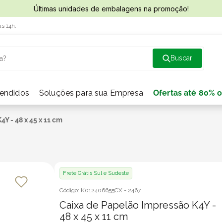
Últimas unidades de embalagens na promoção!
às 14h.
a?
vendidos
Soluções para sua Empresa
Ofertas até 80% o
Y - 48 x 45 x 11 cm
Frete Grátis Sul e Sudeste
Código:
K012406655CX
-
2467
Caixa de Papelão Impressão K4Y -
48 x 45 x 11 cm