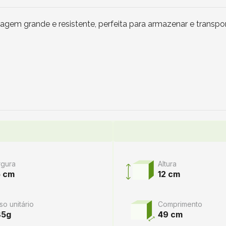
gem grande e resistente, perfeita para armazenar e transp
rgura
Altura
5 cm
12 cm
so unitário
Comprimento
85g
49 cm