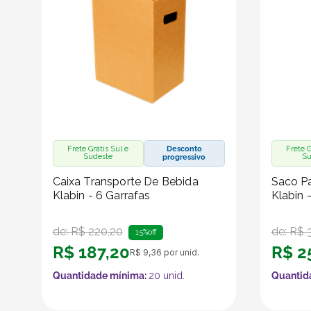
Frete Grátis Sul e
Desconto
Frete G
Sudeste
Su
progressivo
Caixa Transporte De Bebida
Saco Pa
Klabin - 6 Garrafas
Klabin 
de:
R$
220
,
20
de:
R$
15%
off
R$
187
,
20
R$
2
R$
9
,
36
por unid.
Quantidade mínima:
20
unid.
Quantid