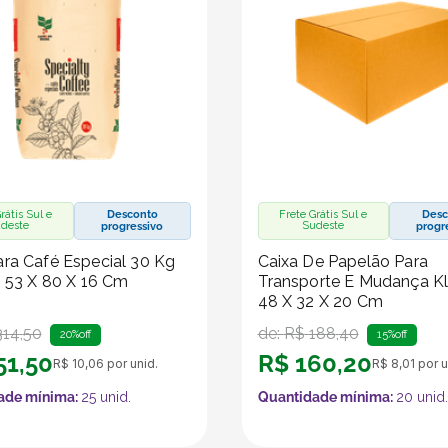
rátis Sul e
Desconto
Frete Grátis Sul e
Desc
deste
Sudeste
progressivo
progr
ra Café Especial 30 Kg
Caixa De Papelão Para
- 53 X 80 X 16 Cm
Transporte E Mudança Kl
48 X 32 X 20 Cm
314
,
50
de:
R$
188
,
40
20%
off
15%
off
51
,
50
R$
160
,
20
R$
10
,
06
por unid.
R$
8
,
01
por u
ade mínima:
25
unid.
Quantidade mínima:
20
unid.