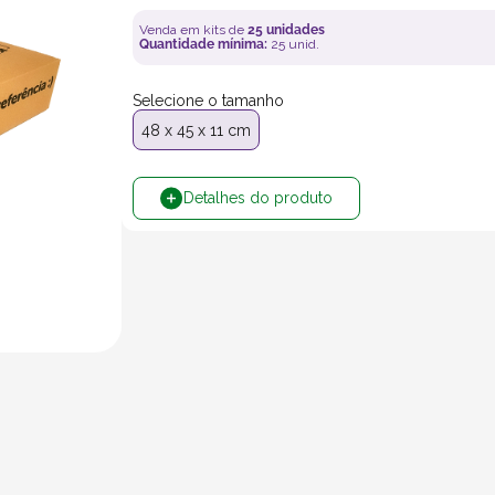
Venda em kits de
25
unidades
Quantidade mínima:
25
unid.
Selecione o tamanho
48 x 45 x 11 cm
Detalhes do produto