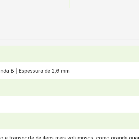
nda B | Espessura de 2,6 mm
vio e transporte de itens mais volumosos, como grande qu