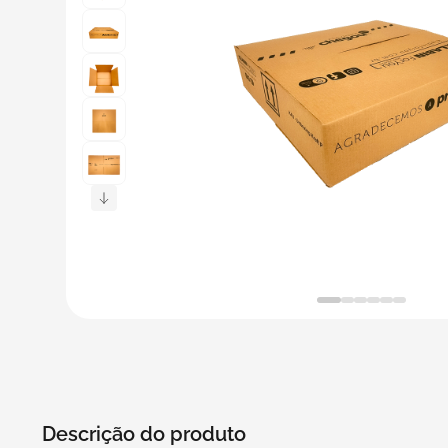
5
º
transporte
6
º
caixas
7
º
café
8
º
saco
9
º
bebidas
10
º
papel semente
Descrição do produto