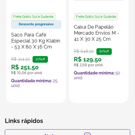
Frete Grátis Sul e Sudeste
Frete Grátis Sul e Sudeste
Desconto progressivo
Caixa De Papelão
Mercado Envios M -
Saco Para Café
41 X 30 X 25 Cm
Especial 30 Kg Klabin
- 53 X 80 X 16 Cm
R$
648
,
50
80%
off
R$
129
,
50
R$
314
,
50
20%
off
R$
2
,
59
por unid.
R$
251
,
50
R$
10
,
06
por unid.
Quantidade mínima:
50
unid.
Quantidade mínima:
25
unid.
Links rápidos