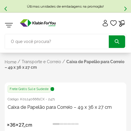
Últimas unidades de embalagens na promoção!
O que você procura?
TERMOS MAIS BUSCADOS
/
/
Transporte e Correio
Caixa de Papelão para Correio
Home
– 49 x 36 x 27 cm
1
º
caixa papelão
Frete Grátis Sul e Sudeste
2
º
caixa
Código:
K012406661CX
-
2471
Caixa de Papelão para Correio – 49 x 36 x 27 cm
3
º
caixa sedex
4
º
caixas