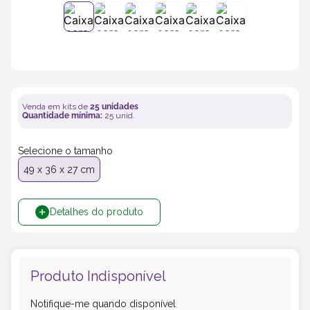
5
º
transporte
6
º
bebida
7
º
café
Venda em kits de
25
unidades
Quantidade mínima:
25
unid.
8
º
saco
Selecione o tamanho
49 x 36 x 27 cm
9
º
papel semente
Detalhes do produto
10
º
bebidas
Produto Indisponível
Notifique-me quando disponível