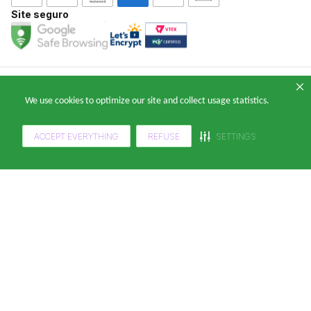
E-mail: falecomklabinforyou@klabin.com.br
Site seguro
Copyright 2024 — © Klabin ForYou Solucoes em Papel S.A. CNPJ/MF nº
We use cookies to optimize our site and collect usage statistics.
05.905.802/0001-64 Avenida Brigadeiro Faria Lima, nº 949 - Pinheiros, São
Paulo - SP, 14º andar, CEP 05426-100
ACCEPT EVERYTHING
REFUSE
SETTINGS