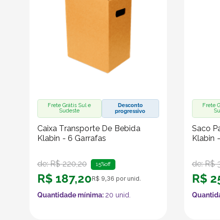
Frete Grátis Sul e
Desconto
Frete G
Sudeste
Su
progressivo
Caixa Transporte De Bebida
Saco Pa
Klabin - 6 Garrafas
Klabin 
de:
R$
220
,
20
de:
R$
15%
off
R$
187
,
20
R$
2
R$
9
,
36
por unid.
Quantidade mínima:
20
unid.
Quantid