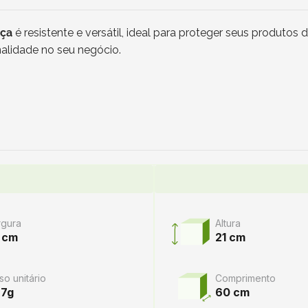
nça
é resistente e versátil, ideal para proteger seus produt
alidade no seu negócio.
rgura
Altura
 cm
21 cm
so unitário
Comprimento
27g
60 cm