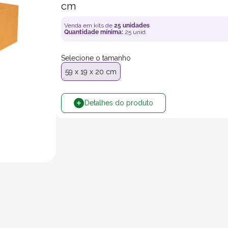
cm
Venda em kits de
25
unidades
Quantidade mínima:
25
unid.
Selecione o tamanho
59 x 19 x 20 cm
Detalhes do produto