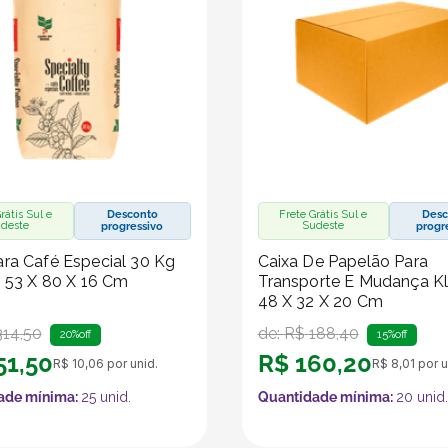
rátis Sul e
Desconto
Frete Grátis Sul e
Desc
deste
Sudeste
progressivo
progr
ra Café Especial 30 Kg
Caixa De Papelão Para
- 53 X 80 X 16 Cm
Transporte E Mudança Kl
48 X 32 X 20 Cm
314
,
50
de:
R$
188
,
40
20%
off
15%
off
51
,
50
R$
160
,
20
R$
10
,
06
por unid.
R$
8
,
01
por u
ade mínima:
25
unid.
Quantidade mínima:
20
unid.