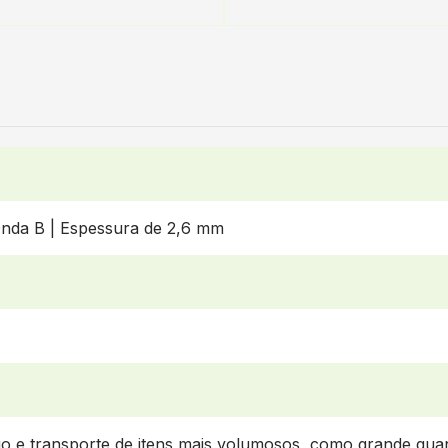
nda B | Espessura de 2,6 mm
vio e transporte de itens mais volumosos, como grande qu