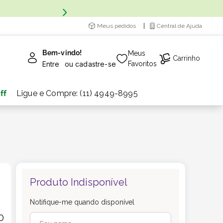
Meus pedidos
Central de Ajuda
Bem-vindo!
Meus
Carrinho
Entre
ou
cadastre-se
Favoritos
ff
Ligue e Compre: (11) 4949-8995
Produto Indisponível
Notifique-me quando disponível
0