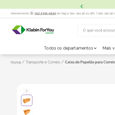
x. Saiba Mais.
Atendimento
(11) 2391-0220
de Seg a Sex, das 9h às 18h. | Sáb, das 9h 
O que você procur
TERMOS MAIS BUSCADOS
Todos os departamentos
Mais 
1
º
caixa papelão
/
/
Transporte e Correio
Caixa de Papelão para Correi
Home
2
º
caixa
3
º
caixa sedex
4
º
bebida