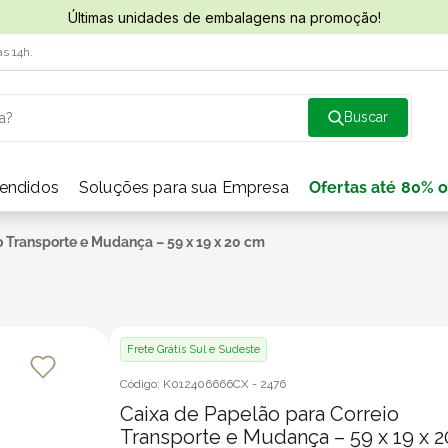
Últimas unidades de embalagens na promoção!
às 14h.
a?
vendidos
Soluções para sua Empresa
Ofertas até 80% o
o Transporte e Mudança – 59 x 19 x 20 cm
Frete Grátis Sul e Sudeste
Código:
K012406666CX
-
2476
Caixa de Papelão para Correio
Transporte e Mudança – 59 x 19 x 2