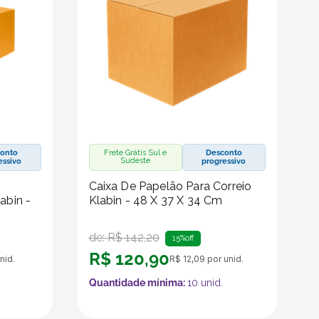
onto
Frete Grátis Sul e
Desconto
Sudeste
essivo
progressivo
Caixa De Papelão Para Correio
abin -
Klabin - 48 X 37 X 34 Cm
de:
R$
142
,
20
15%
off
R$
120
,
90
nid.
R$
12
,
09
por unid.
Quantidade mínima:
10
unid.