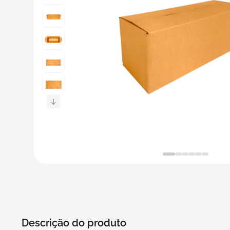
5
º
transporte
6
º
caixas
7
º
café
8
º
saco
9
º
bebidas
10
º
papel semente
Descrição do produto