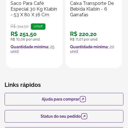
Saco Para Café
Caixa Transporte De
alcance e os recursos da plataforma, que é
Especial 30 Kg Klabin
Bebida Klabin - 6
especializada em embalagens e produtos em papel.
- 53 X 80 X 16 Cm
Garrafas
R$
314
,
50
20%
off
R$
251
,
50
R$
220
,
20
R$
10
,
06
por unid.
R$
11
,
01
por unid.
Quantidade mínima:
25
Quantidade mínima:
20
unid.
unid.
Links rápidos
Ajuda para comprar
Status do seu pedido