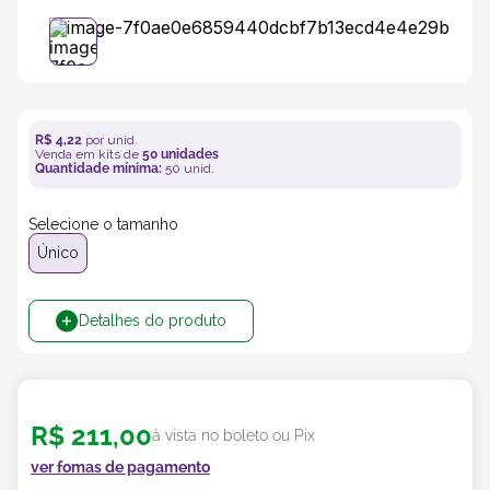
5
º
transporte
6
º
bebida
R$
4
,
22
por unid.
Venda em kits de
50
unidades
7
º
café
Quantidade mínima:
50
unid.
8
º
Selecione o tamanho
saco
Único
9
º
papel semente
Detalhes do produto
10
º
bebidas
R$
211
,
00
à vista no boleto ou Pix
ver fomas de pagamento