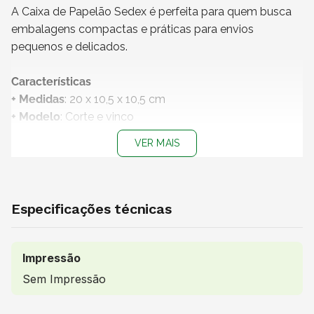
A Caixa de Papelão Sedex é perfeita para quem busca
embalagens compactas e práticas para envios
pequenos e delicados.
Características
+ Medidas
: 20 x 10,5 x 10,5 cm
+ Modelo
: Corte e vinco
+ Impressão
: Sem impressão
VER MAIS
+ Material:
Papelão Ondulado | Onda B | Coluna 4 -
342g
+ Cor do papel
: Kraft
+
Produto não personalizável
Especificações técnicas
+
Embalagem 100% reciclável
+ Vendido e entregue por
: Ingral
Impressão
Uso indicado
Sem Impressão
Indicada para o envio de pequenos acessórios,
bijuterias, cosméticos, itens de papelaria, brindes