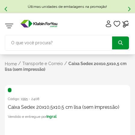
Últimas unidades de embalagens na promoção!
O que você procura?
TERMOS MAIS BUSCADOS
/
/
Transporte e Correio
Caixa Sedex 20x10,5x10,5 cm
Home
lisa (sem impressão)
1
º
caixa papelão
2
º
caixa
Código:
1995
-
2408
Caixa Sedex 20x10,5x10,5 cm lisa (sem impressão)
3
º
caixa sedex
Ingral
4
º
caixas